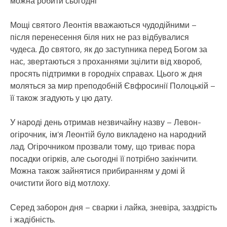
можна робити сьогодні
Мощі святого Леонтія вважаються чудодійними –
після перенесення біля них не раз відбувалися
чудеса. До святого, як до заступника перед Богом за
нас, звертаються з проханнями зцілити від хвороб,
просять підтримки в городніх справах. Цього ж дня
моляться за мир преподобній Євфросинії Полоцькій –
її також згадують у цю дату.
У народі день отримав незвичайну назву – Левон-
огірочник, ім’я Леонтій було викладено на народний
лад. Огірочником прозвали тому, що триває пора
посадки огірків, але сьогодні її потрібно закінчити.
Можна також зайнятися прибиранням у домі й
очистити його від мотлоху.
Серед заборон дня – сварки і лайка, зневіра, заздрість
і жадібність.