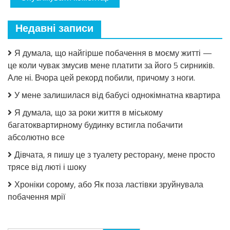
Недавні записи
Я думала, що найгірше побачення в моєму житті —
це коли чувак змусив мене платити за його 5 сирників.
Але ні. Вчора цей рекорд побили, причому з ноги.
У мене залишилася від бабусі однокімнатна квартира
Я думала, що за роки життя в міському
багатоквартирному будинку встигла побачити
абсолютно все
Дівчата, я пишу це з туалету ресторану, мене просто
трясе від люті і шоку
Хроніки сорому, або Як поза ластівки зруйнувала
побачення мрії