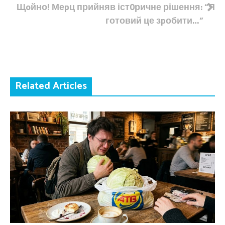
Щoйно! Меpц прийняв іст0ричне рішення: “Я
готовий це зpобити…”
Related Articles