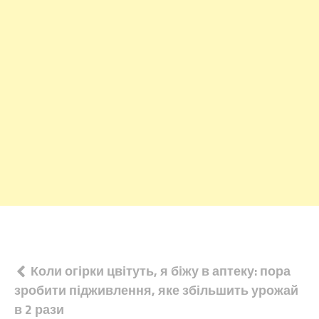
Навігація
Коли огірки цвітуть, я біжу в аптеку: пора
зробити підживлення, яке збільшить урожай
записів
в 2 рази