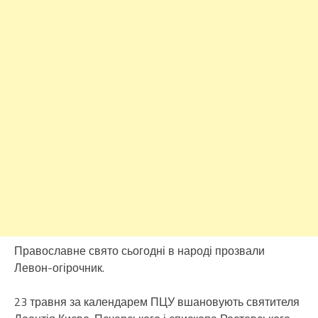
Православне свято сьогодні в народі прозвали
Левон-огірочник.
23 травня за календарем ПЦУ вшановують святителя