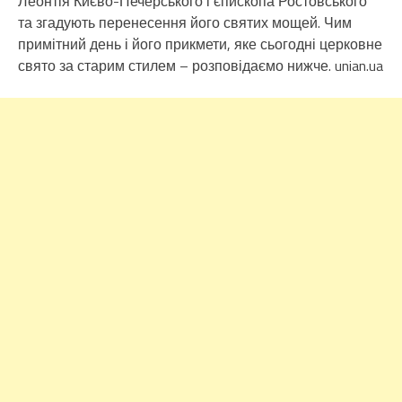
Леонтія Києво-Печерського і єпископа Ростовського
та згадують перенесення його святих мощей. Чим
примітний день і його прикмети, яке сьогодні церковне
свято за старим стилем – розповідаємо нижче. unian.ua