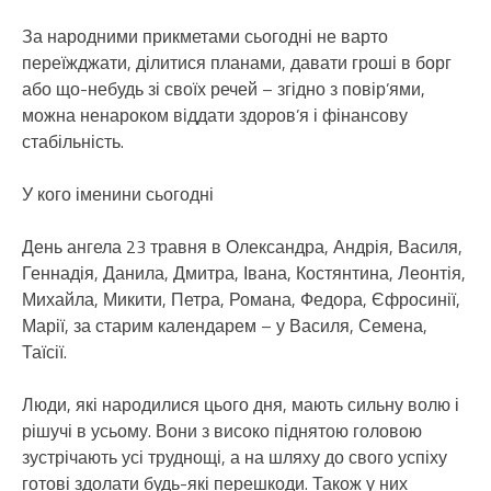
За народними прикметами сьогодні не варто
переїжджати, ділитися планами, давати гроші в борг
або що-небудь зі своїх речей – згідно з повір’ями,
можна ненароком віддати здоров’я і фінансову
стабільність.
У кого іменини сьогодні
День ангела 23 травня в Олександра, Андрія, Василя,
Геннадія, Данила, Дмитра, Івана, Костянтина, Леонтія,
Михайла, Микити, Петра, Романа, Федора, Єфросинії,
Марії, за старим календарем – у Василя, Семена,
Таїсії.
Люди, які народилися цього дня, мають сильну волю і
рішучі в усьому. Вони з високо піднятою головою
зустрічають усі труднощі, а на шляху до свого успіху
готові здолати будь-які перешкоди. Також у них