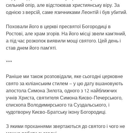
сильний опір, але відстоював християнську віру. За
однією з версій, саме язичниками Леонтій і був убитий.
Поховали його в церкві пресвятої Богородиці в
Ростові, але храм згорів. На його місці звели кам’яний,
а під час розкопок виявили мощі святого. Цей день і
став днем його пам’яті.
***
Раніше ми також розповідали, яке сьогодні церковне
свято за юліанським стилем – у цю дату вшановують
апостола Симона Зилота, одного з 12 найближчих
учнів Христа, святителя Симона Києво-Печерського,
єпископа Володимирського та Суздальського, і
чудотворну Києво-Братську ікону Богородиці.
З якими проханнями звертаються до святого і чого не