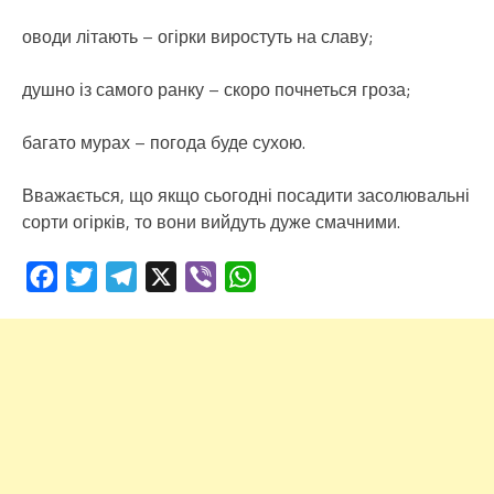
оводи літають – огірки виростуть на славу;
душно із самого ранку – скоро почнеться гроза;
багато мурах – погода буде сухою.
Вважається, що якщо сьогодні посадити засолювальні
сорти огірків, то вони вийдуть дуже смачними.
Facebook
Twitter
Telegram
X
Viber
WhatsApp