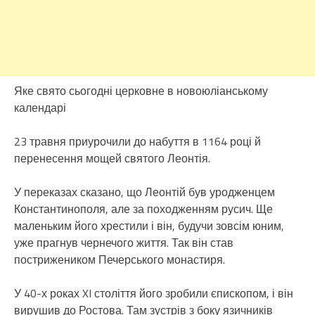
Яке свято сьогодні церковне в новоюліанському
календарі
23 травня приурочили до набуття в 1164 році й
перенесення мощей святого Леонтія.
У переказах сказано, що Леонтій був уродженцем
Константинополя, але за походженням русич. Ще
маленьким його хрестили і він, будучи зовсім юним,
уже прагнув чернечого життя. Так він став
пострижеником Печерського монастиря.
У 40-х роках XI століття його зробили єпископом, і він
вирушив до Ростова. Там зустрів з боку язичників