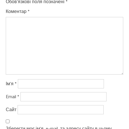
Обов’язкові поля позначені
*
Коментар
*
Ім'я
*
Email
*
Сайт
Зберегти моє ім'я, e-mail, та адресу сайту в цьому