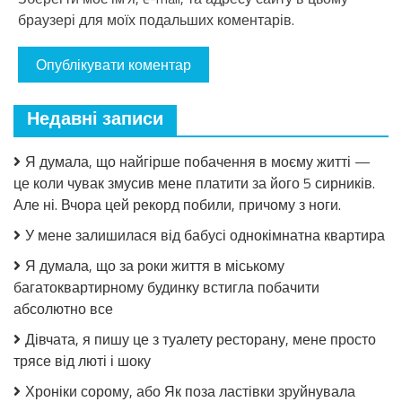
браузері для моїх подальших коментарів.
Недавні записи
Я думала, що найгірше побачення в моєму житті —
це коли чувак змусив мене платити за його 5 сирників.
Але ні. Вчора цей рекорд побили, причому з ноги.
У мене залишилася від бабусі однокімнатна квартира
Я думала, що за роки життя в міському
багатоквартирному будинку встигла побачити
абсолютно все
Дівчата, я пишу це з туалету ресторану, мене просто
трясе від люті і шоку
Хроніки сорому, або Як поза ластівки зруйнувала