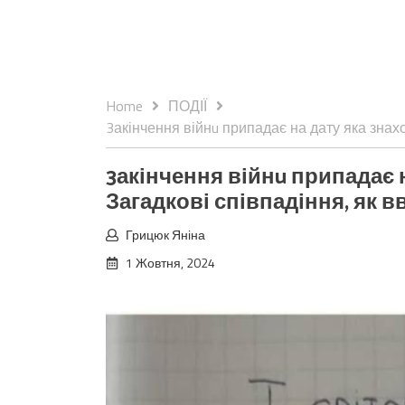
Home
ПОДІЇ
3акінчення війнu припадає на дату яка знах
3акінчення війнu припадає 
Загадкові співпадіння, як в
Грицюк Яніна
1 Жовтня, 2024