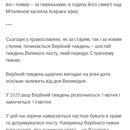
він і помер – за переказами, в годину його смерті над
Мітиленом засяяла яскрава зірка.
***
Сьогодні у православних, як за старим, так і за новим
стилем, починається Вербний тиждень – шостий
тиждень Великого посту, який передує Страсному
тижню.
Вербний тиждень щорічно випадає на різні дати,
оскільки залежить від дня Великодня.
У 2025 році Вербний тиждень розпочнеться 7 квітня і
закінчиться 13 квітня.
У цей час віряни намагаються частіше бувати в храмі
та дотримуватися посту. Наприкінці Вербного тижня
відзначають два значущих свята – це Лазарева