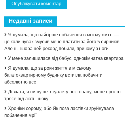
Недавні записи
Я думала, що найгірше побачення в моєму житті —
це коли чувак змусив мене платити за його 5 сирників.
Але ні. Вчора цей рекорд побили, причому з ноги.
У мене залишилася від бабусі однокімнатна квартира
Я думала, що за роки життя в міському
багатоквартирному будинку встигла побачити
абсолютно все
Дівчата, я пишу це з туалету ресторану, мене просто
трясе від люті і шоку
Хроніки сорому, або Як поза ластівки зруйнувала
побачення мрії