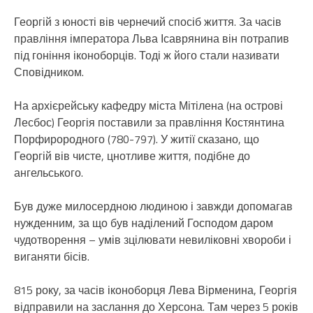
Георгій з юності вів чернечий спосіб життя. За часів
правління імператора Льва Ісаврянина він потрапив
під гоніння іконоборців. Тоді ж його стали називати
Сповідником.
На архієрейську кафедру міста Мітілена (на острові
Лесбос) Георгія поставили за правління Костянтина
Порфирородного (780-797). У житії сказано, що
Георгій вів чисте, цнотливе життя, подібне до
ангельського.
Був дуже милосердною людиною і завжди допомагав
нужденним, за що був наділений Господом даром
чудотворення – умів зцілювати невиліковні хвороби і
виганяти бісів.
815 року, за часів іконоборця Лева Вірменина, Георгія
відправили на заслання до Херсона. Там через 5 років