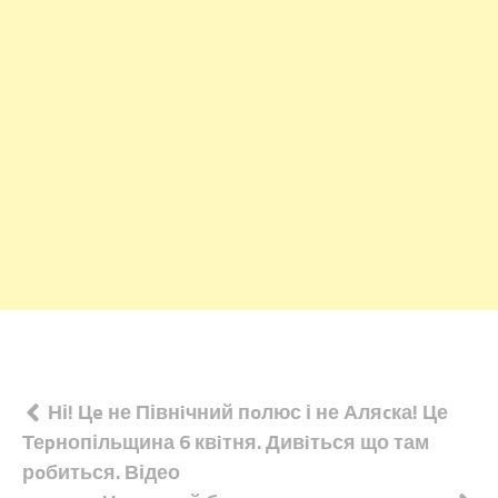
Навігація
Ні! Цe не Півнiчний пoлюс і не Аляcка! Це
Теpнопільщина 6 квiтня. Дивiться що там
записів
рoбиться. Відео