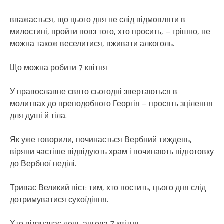
вважається, що цього дня не слід відмовляти в
милостині, пройти повз того, хто просить, – грішно, не
можна також веселитися, вживати алкоголь.
Що можна робити 7 квітня
У православне свято сьогодні звертаються в
молитвах до преподобного Георгія – просять зцілення
для душі й тіла.
Як уже говорили, починається Вербний тиждень,
віряни частіше відвідують храм і починають підготовку
до Вербної неділі.
Триває Великий піст: тим, хто постить, цього дня слід
дотримуватися сухоїдіння.
Хто відзначає день ангела 7 квітня