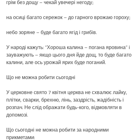
грім без дощу – чекай увечері негоду;
на осиці багато сережок – до гарного врожаю гороху;
небо зоряне – буде багато ягід і грибів.
У народі кажуть: “Хороша калина – погана яровина” і
зауважують – якщо цього дня йде дощ, то буде багато
калини, але ось урожай ярих буде поганий.
Що не можна робити сьогодні
У церковне свято 7 квітня церква не схвалює лайку,
плітки, сварки, брехню, лінь, заздрість, жадібність і
розпач. Не слід ображати будь-кого, відмовляти в
допомозі.
Що сьогодні не можна робити за народними
прикметами: