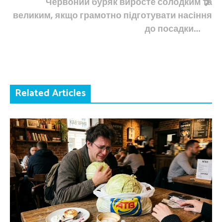
Червоний буряк виросте солодким та
великим, якщо грамотно підготувати насіння
до посадки…
Related Articles