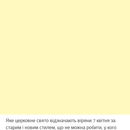
Яке церковне свято відзначають віряни 7 квітня за
старим і новим стилем, що не можна робити, у кого