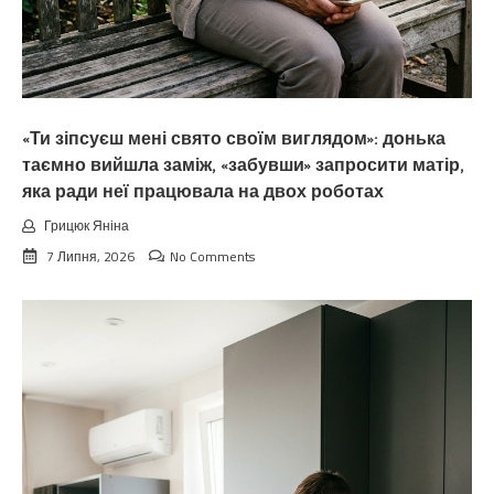
«Ти зіпсуєш мені свято своїм виглядом»: донька
таємно вийшла заміж, «забувши» запросити матір,
яка ради неї працювала на двох роботах
Грицюк Яніна
7 Липня, 2026
No Comments