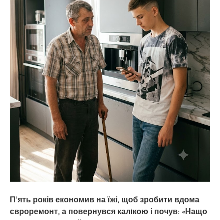
П’ять років економив на їжі, щоб зробити вдома
євроремонт, а повернувся калiкою і почув: «Нащо