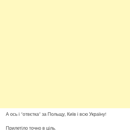
А ось і “отвєтка” за Польщу, Київ і всю Україну!
Прилетіло точно в ціль.