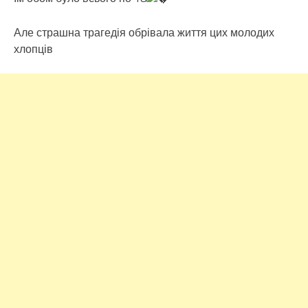
Але страшна трагедія обрівала життя цих молодих
хлопців