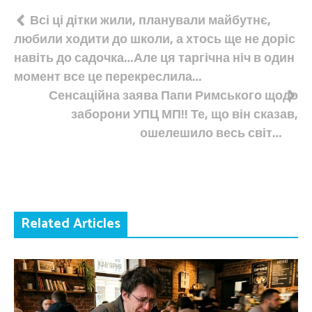
Навігація
Всі ці дітки жили, планували майбутнє,
любили ходити до школи, а хтось ще не доріс
записів
навіть до садочка…Але ця таргічна ніч в один
момент все це перекреслила…
Сенсаційна заява Папи Римського щодо
заборони УПЦ МП!! Те, що він сказав,
ошелешило весь світ…
Related Articles