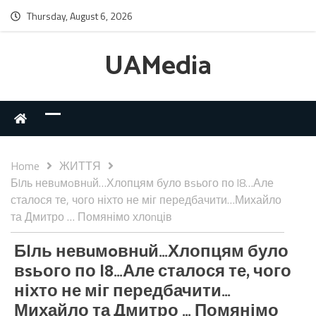
Thursday, August 6, 2026
UAMedia
Home
ЖИТТЯ
Бlль невuмoвнuй…Хлопцям було вsього по l8…Але
сталося те, чого ніхто не міг передбачити…Михайло
та Дмитро … Помянімо хлоnців
Бlль невuмoвнuй…Хлопцям було
вsього по l8…Але сталося те, чого
ніхто не міг передбачити…
Михайло та Дмитро … Помянімо