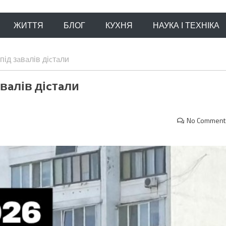
ЖИТТЯ
БЛОГ
КУХНЯ
НАУКА І ТЕХНІКА
під зaвaлів діcтaли
aвaлів діcтaли
No Comment