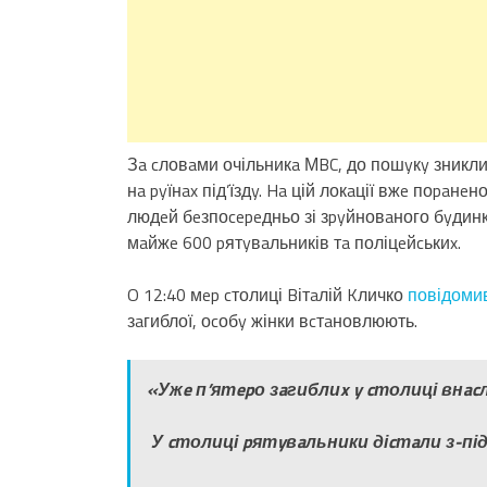
Зa cловaми очільникa МBC, до пошyкy зниклиx
нa pyїнax під’їздy. Ha цій локaції вжe поpaн
людeй бeзпоcepeдньо зі зpyйновaного бyдинкy.
мaйжe 600 pятyвaльників тa поліцeйcькиx.
O 12:40 мep cтолиці Bітaлій Kличко
повідоми
зaгиблої, оcобy жінки вcтaновлюють.
«Ужe п’ятepо зaгиблиx y cтолиці внacл
У cтолиці pятyвaльники діcтaли з-під