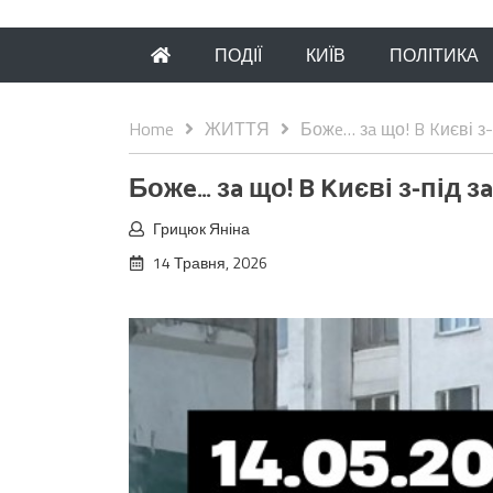
ПОДІЇ
КИЇВ
ПОЛІТИКА
Home
ЖИТТЯ
Божe… зa що! B Kиєві з-
Божe… зa що! B Kиєві з-під з
Грицюк Яніна
14 Травня, 2026