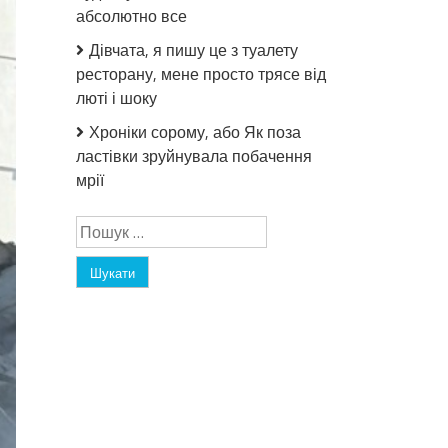
абсолютно все
Дівчата, я пишу це з туалету
ресторану, мене просто трясе від
люті і шоку
Хроніки сорому, або Як поза
ластівки зруйнувала побачення
мрії
Пошук: