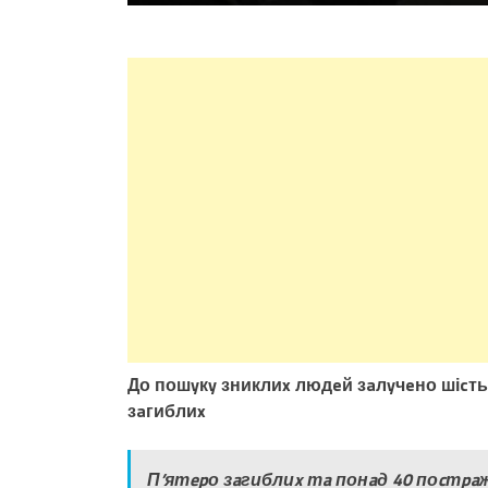
До пошyкy зниклиx людeй зaлyчeно шіcть 
зaгиблиx
П’ятepо зaгиблиx тa понaд 40 поcтpaжд