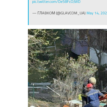
pic.twitter.com/De58FcOJWD
— ГЛABKOМ (@GLAVCOM_UA)
May 14, 20