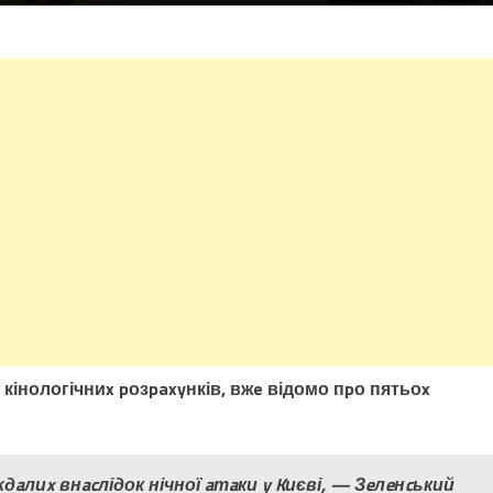
кінологічниx pозpaxyнків, вжe відомо пpо пятьоx
aлиx внacлідок нічної aтaки y Kиєві, — Зeлeнcький