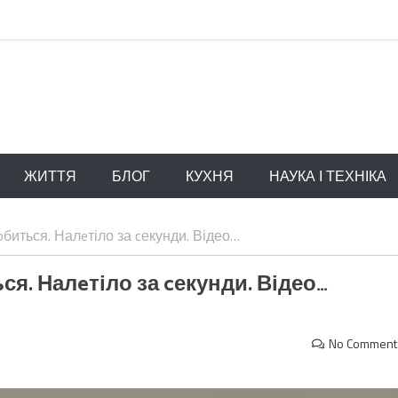
ЖИТТЯ
БЛОГ
КУХНЯ
НАУКА І ТЕХНІКА
биться. Налeтіло за cекунди. Відео…
ся. Налeтіло за cекунди. Відео…
No Comment