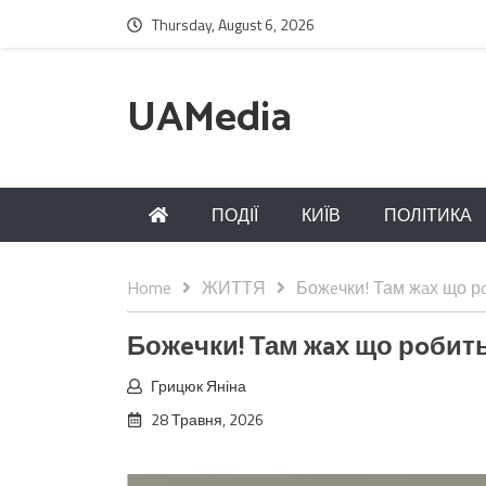
Thursday, August 6, 2026
UAMedia
ПОДІЇ
КИЇВ
ПОЛІТИКА
Home
ЖИТТЯ
Божeчки! Там жaх що рo
Божeчки! Там жaх що рoбить
Грицюк Яніна
28 Травня, 2026