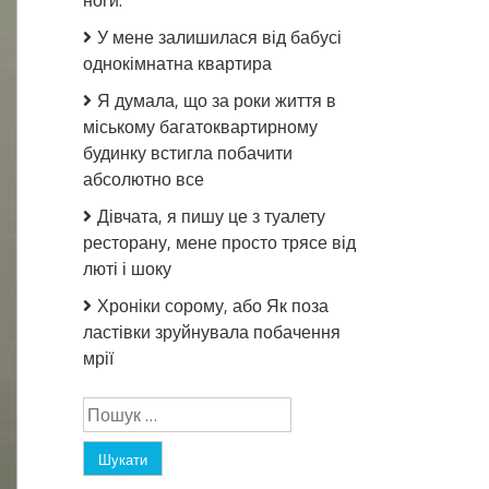
ноги.
У мене залишилася від бабусі
однокімнатна квартира
Я думала, що за роки життя в
міському багатоквартирному
будинку встигла побачити
абсолютно все
Дівчата, я пишу це з туалету
ресторану, мене просто трясе від
люті і шоку
Хроніки сорому, або Як поза
ластівки зруйнувала побачення
мрії
Пошук: