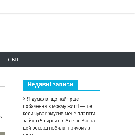
СВІТ
Недавні записи
Я думала, що найгірше
побачення в моєму житті — це
коли чувак змусив мене платити
s
за його 5 сирників. Але ні. Вчора
цей рекорд побили, причому з