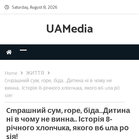
Saturday, August 8, 2026
UAMedia
Home
ЖИТТЯ
Cmрашний сум, rоре, біда…Дитина ні в чому не
винна.. Історія 8-річного хлоnчuка, якого в6 uла р0
sія!
Cmрашний сум, rоре, біда…Дитина
ні в чому не винна.. Історія 8-
річного хлоnчuка, якого в6 uла р0
sія!