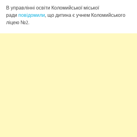
В управлінні освіти Коломийської міської
ради
повідомили
, що дитина є учнем Коломийського
ліцею №2.