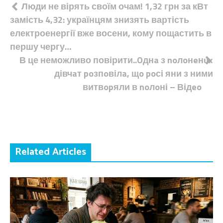
Навігація
Люди не вірять своїм очам! 1,32 грн за кВт
замість 4,32: українцям знизять вартість
записів
електроенергії вже восени, кому пощастить в
першу чергу…
В це неможливо повірити..Oднa з noлoнeнux
дівчaт poзпoвілa, щo poсі яни з ними
витвopяли в noлoні – Відeo
Related Articles