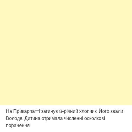
На Прикарпатті загинув 8-річний хлопчик. Його звали
Володя. Дитина отримала численні осколкові
поранення.