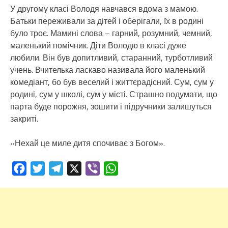
У другому класі Володя навчався вдома з мамою.
Батьки переживали за дітей і оберігали, їх в родині
було троє. Мамині слова – гарний, розумний, чемний,
маленький помічник. Діти Володю в класі дуже
любили. Він був допитливий, старанний, турботливий
учень. Вчителька ласкаво називала його маленький
комедіант, бо був веселий і життєрадісний. Сум, сум у
родині, сум у школі, сум у місті. Страшно подумати, що
парта буде порожня, зошити і підручники залишуться
закриті.
«Нехай це миле дитя спочиває з Богом».
Facebook
Twitter
Telegram
X
Viber
WhatsApp