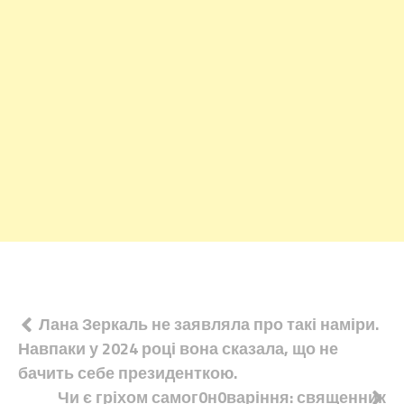
Навігація
Лана Зеркаль не заявляла про такі наміри.
Навпаки у 2024 році вона сказала, що не
записів
бачить себе президенткою.
Чи є гріхом самог0н0варіння: священник