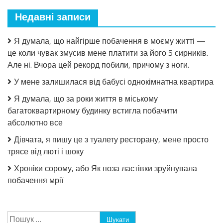
Недавні записи
Я думала, що найгірше побачення в моєму житті —
це коли чувак змусив мене платити за його 5 сирників.
Але ні. Вчора цей рекорд побили, причому з ноги.
У мене залишилася від бабусі однокімнатна квартира
Я думала, що за роки життя в міському
багатоквартирному будинку встигла побачити
абсолютно все
Дівчата, я пишу це з туалету ресторану, мене просто
трясе від люті і шоку
Хроніки сорому, або Як поза ластівки зруйнувала
побачення мрії
Пошук: