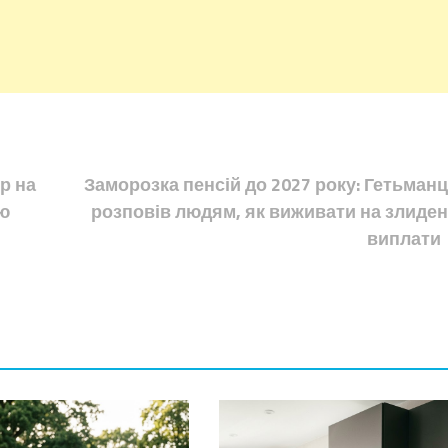
р на
Заморозка пенсій до 2027 року: Гетьманц
аю
розповів людям, як виживати на злиден
виплати