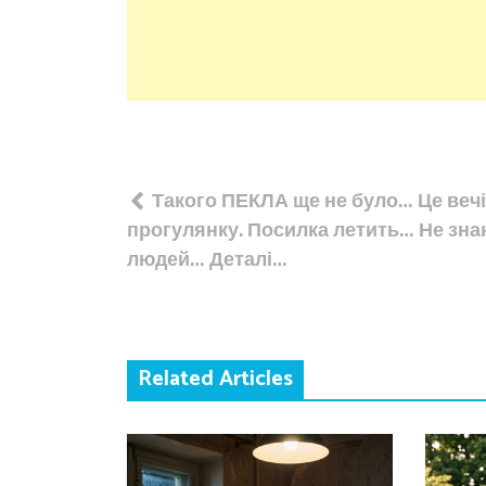
Навігація
Такого ПЕКЛА ще не було… Це вечі
записів
прогулянку. Посилка летить… Не зн
людей… Деталі…
Related Articles