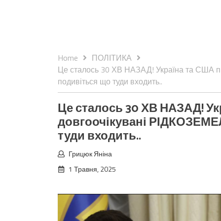
Home
ПОЛІТИКА
Це сталось 30 ХВ НАЗАД! Україна та США 
подивіться що туди входить..
Це сталось 30 ХВ НАЗАД! Ук
довгоочікувані РІДКОЗЕМЕЛ
туди входить..
Грицюк Яніна
1 Травня, 2025