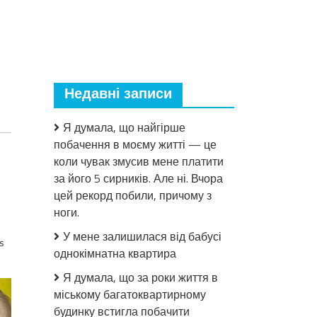
Недавні записи
Я думала, що найгірше
побачення в моєму житті — це
коли чувак змусив мене платити
за його 5 сирників. Але ні. Вчора
цей рекорд побили, причому з
ноги.
У мене залишилася від бабусі
s
однокімнатна квартира
Я думала, що за роки життя в
міському багатоквартирному
будинку встигла побачити