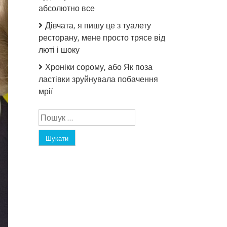
абсолютно все
Дівчата, я пишу це з туалету
ресторану, мене просто трясе від
люті і шоку
Хроніки сорому, або Як поза
ластівки зруйнувала побачення
мрії
Пошук: