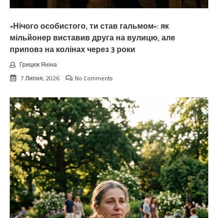
«Нічого особистого, ти став гальмом»: як
мільйонер виставив друга на вулицю, але
приповз на колінах через 3 роки
Грицюк Яніна
7 Липня, 2026
No Comments