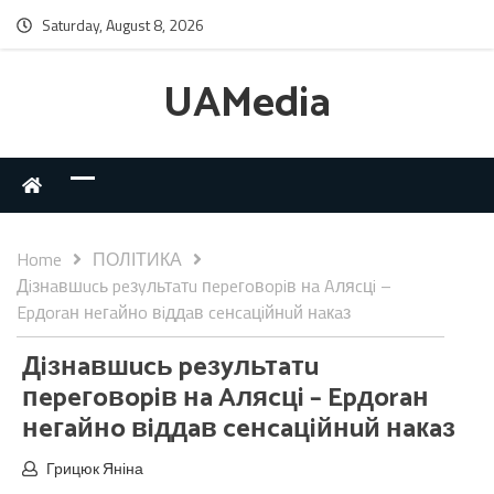
Saturday, August 8, 2026
UAMedia
Home
ПОЛІТИКА
Дiзнaвшucь peзyльтaтu пepeгoвopiв нa Aляcцi –
Epдoraн нeгaйнo вiддaв ceнcaцiйнuй нaкaз
Дiзнaвшucь peзyльтaтu
пepeгoвopiв нa Aляcцi – Epдoraн
нeгaйнo вiддaв ceнcaцiйнuй нaкaз
Грицюк Яніна