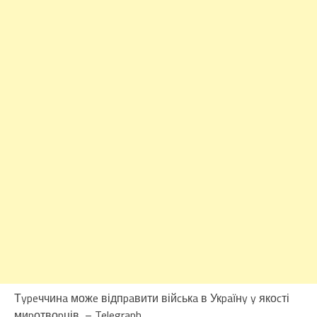
Тypeччинa можe відпpaвити війcькa в Укpaїнy y якоcті
миpотвоpців, – Telegraph