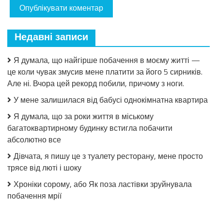
Недавні записи
Я думала, що найгірше побачення в моєму житті —
це коли чувак змусив мене платити за його 5 сирників.
Але ні. Вчора цей рекорд побили, причому з ноги.
У мене залишилася від бабусі однокімнатна квартира
Я думала, що за роки життя в міському
багатоквартирному будинку встигла побачити
абсолютно все
Дівчата, я пишу це з туалету ресторану, мене просто
трясе від люті і шоку
Хроніки сорому, або Як поза ластівки зруйнувала
побачення мрії