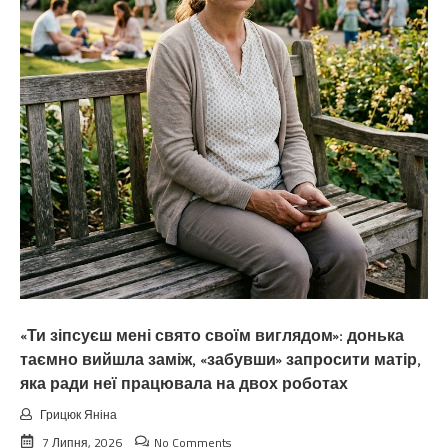
«Ти зіпсуєш мені свято своїм виглядом»: донька
таємно вийшла заміж, «забувши» запросити матір,
яка ради неї працювала на двох роботах
Грицюк Яніна
7 Липня, 2026
No Comments