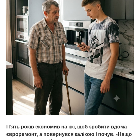
П’ять років економив на їжі, щоб зробити вдома
євроремонт, а повернувся калiкою і почув: «Нащо