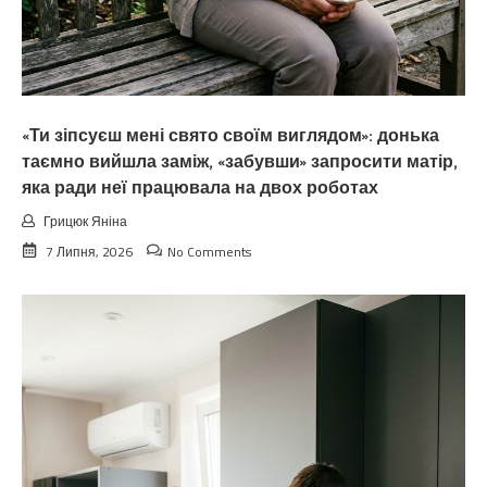
«Ти зіпсуєш мені свято своїм виглядом»: донька
таємно вийшла заміж, «забувши» запросити матір,
яка ради неї працювала на двох роботах
Грицюк Яніна
7 Липня, 2026
No Comments