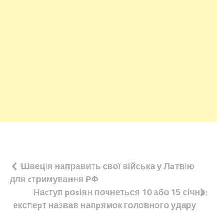
Навігація
Швеція направить свої війська у Лaтвію
для cтримування PФ
записів
Наcтуп pоsіян почнеться 10 або 15 січня:
експеpт назвав напpямок головного удару