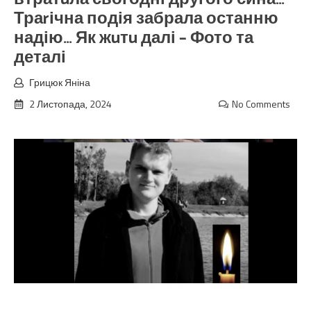
Траrічна подія забрала останню
надію… Як жuтu далі – Фото та
деталі
Грицюк Яніна
2 Листопада, 2024
No Comments