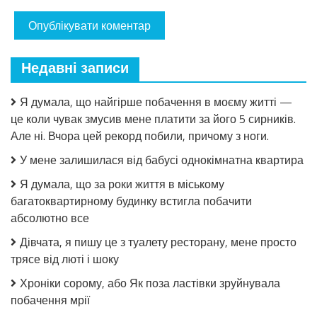
Недавні записи
Я думала, що найгірше побачення в моєму житті —
це коли чувак змусив мене платити за його 5 сирників.
Але ні. Вчора цей рекорд побили, причому з ноги.
У мене залишилася від бабусі однокімнатна квартира
Я думала, що за роки життя в міському
багатоквартирному будинку встигла побачити
абсолютно все
Дівчата, я пишу це з туалету ресторану, мене просто
трясе від люті і шоку
Хроніки сорому, або Як поза ластівки зруйнувала
побачення мрії