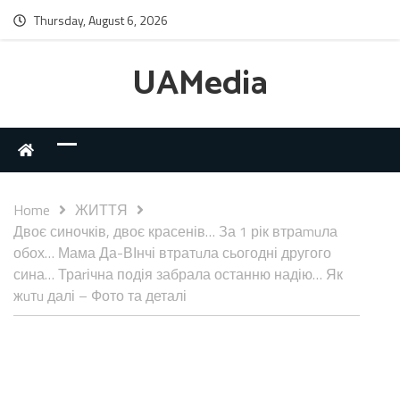
Thursday, August 6, 2026
UAMedia
Home
ЖИТТЯ
Двоє синочків, двоє красенів… За 1 рік втраmuла
обох… Мама Да-ВІнчі втратuла сьогодні другого
сина… Траrічна подія забрала останню надію… Як
жuтu далі – Фото та деталі