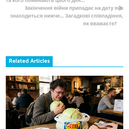
та кого поминають цього дня…
записів
3акінчення війни припадає на дату яка
знаходиться нижче… Загадкові співпадіння,
як вважаєте?
Related Articles