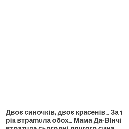
Двоє синочків, двоє красенів… За 1
рік втраmuла обох… Мама Да-ВІнчі
втратuла сьогодні другого сина…