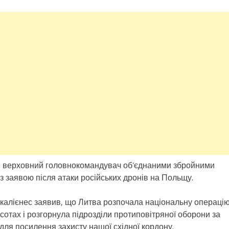
 і верховний головнокомандувач об’єднаними збройними
 заявою після атаки російських дронів на Польщу.
калієнес заявив, що Литва розпочала національну операці
сотах і розгорнула підрозділи протиповітряної оборони за
 для посилення захисту нашої східної кордону.