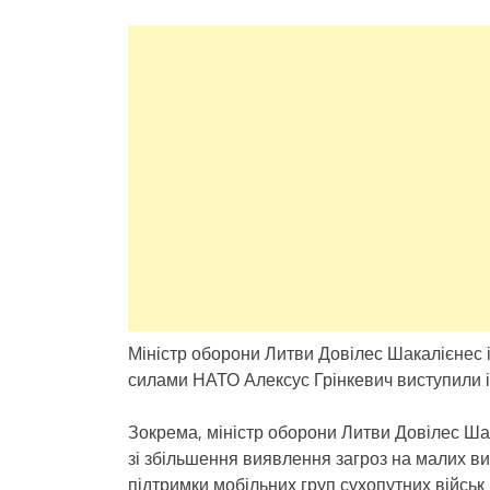
Міністр оборони Литви Довілес Шакалієнес
силами НАТО Алексус Грінкевич виступили із
Зокрема, міністр оборони Литви Довілес Ша
зі збільшення виявлення загроз на малих ви
підтримки мобільних груп сухопутних військ