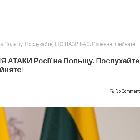
на Польщу. Послухайте, ЩО НАЗРІВАЄ. Рішення прийняте!
Я АТАКИ Росії на Польщу. Послухайте
йняте!
No Comment