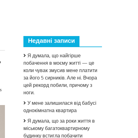
Недавні записи
Я думала, що найгірше
,
побачення в моєму житті — це
коли чувак змусив мене платити
за його 5 сирників. Але ні. Вчора
цей рекорд побили, причому з
s
ноги.
У мене залишилася від бабусі
однокімнатна квартира
Я думала, що за роки життя в
міському багатоквартирному
будинку встигла побачити