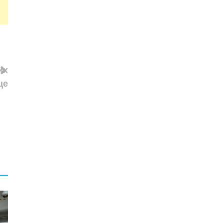
их
це