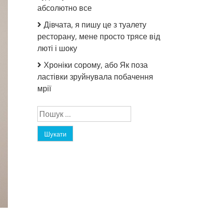
абсолютно все
Дівчата, я пишу це з туалету
ресторану, мене просто трясе від
люті і шоку
Хроніки сорому, або Як поза
ластівки зруйнувала побачення
мрії
Пошук: