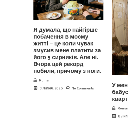
Я думала, що найгірше
побачення в моєму
житті — це коли чувак
змусив мене платити за
його 5 сирників. Але ні.
Вчора цей рекорд
побили, причому з ноги.
Roman
У мен
8 Липня, 2026
No Comments
бабус
квар
Roma
8 Лип