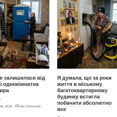
е залишилася від
Я думала, що за роки
і однокімнатна
життя в міському
тира
багатоквартирному
будинку встигла
n
побачити абсолютно
ня, 2026
No Comments
все