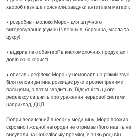
хвороб (пізніше пояснили: завдяки антитілам матері);
• розробив «молоко Моро» для штучного
вигодовування (суміш із вершків, борошна, масла та
цукру);
• відкрив лактобактерії в кисломолочних продуктах і
довів їхню користь;
• описав «рефлекс Моро» у немовлят: на різкий звук
біля голови дитина розкидає руки з розчепіреними
пальцями, а потім зводить їх. Відсутність цього
рефлексу свідчить про ураження нервової системи,
наприклад, ДЦП.
Попри величезний внесок у медицину, Моро прожив
скромно і жодної нагороди не отримав (його навіть не
висували на Нобелівську премію). У 1936 році він