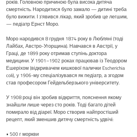
років. Головною причиною була висока дитяча
смертність. Народитися було замало — дитині треба
було вижити. І з’явився лікар, який зробив це легшим,
— педіатр Ернст Моро.
Моро народився 8 грудня 1874 року в Любляні (тоді
Лайбах, Австро-Угорщина). Навчався в Австрії, у
Граці, де 1899 року отримав ступінь доктора
медицини. У 1901–1902 роках працював із Теодором
Ешеріхом (відкривачем кишкової палички Escherichia
coli), у 1906-му спеціалізувався як педіатр, а згодом
став професором Гейдельберзького університету.
У 1908 році він зробив відкриття, пояснення якому
знайшли лише через сто років. Тоді багато дітей
помирало від діареї. Моро створив найпростіший
рецепт, який зменшив дитячу смертність удвічі:
• 500 г моркви