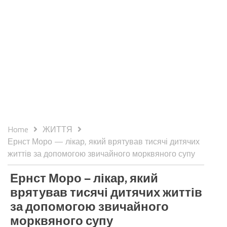
Home
ЖИТТЯ
Ернст Моро — лікар, який врятував тисячі дитячих
життів за допомогою звичайного морквяного супу
Ернст Моро — лікар, який
врятував тисячі дитячих життів
за допомогою звичайного
морквяного супу