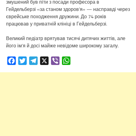
змушений був піти з посади професора в
Гейдельберзі «за станом здоров’я» — насправді через
єврейське походження дружини. До 74 років
працював у приватній клініці в Гейдельберзі.
Великий педіатр врятував тисячі дитячих життів, але
його ім’я й досі майже невідоме широкому загалу.
Facebook
Twitter
Telegram
X
Viber
WhatsApp