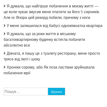
Я думала, що найгірше побачення в моєму житті —
це коли чувак змусив мене платити за його 5 сирників.
Але ні. Вчора цей рекорд побили, причому з ноги.
У мене залишилася від бабусі однокімнатна квартира
Я думала, що за роки життя в міському
багатоквартирному будинку встигла побачити
абсолютно все
Дівчата, я пишу це з туалету ресторану, мене просто
трясе від люті і шоку
Хроніки сорому, або Як поза ластівки зруйнувала
побачення мрії
Пошук: