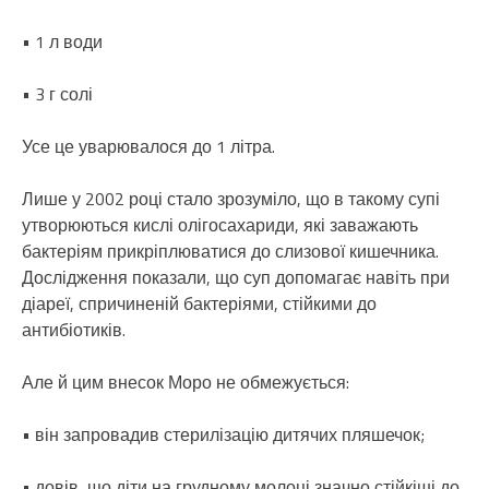
• 1 л води
• 3 г солі
Усе це уварювалося до 1 літра.
Лише у 2002 році стало зрозуміло, що в такому супі
утворюються кислі олігосахариди, які заважають
бактеріям прикріплюватися до слизової кишечника.
Дослідження показали, що суп допомагає навіть при
діареї, спричиненій бактеріями, стійкими до
антибіотиків.
Але й цим внесок Моро не обмежується:
• він запровадив стерилізацію дитячих пляшечок;
• довів, що діти на грудному молоці значно стійкіші до