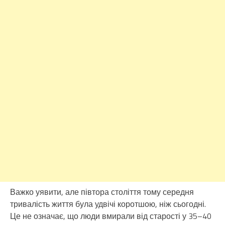
Важко уявити, але півтора століття тому середня
тривалість життя була удвічі коротшою, ніж сьогодні.
Це не означає, що люди вмирали від старості у 35–40