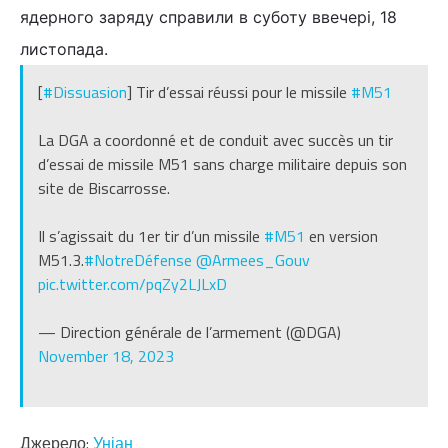
ядерного заряду справили в суботу ввечері, 18
листопада.
[
#Dissuasion
] Tir d’essai réussi pour le missile
#M51
La DGA a coordonné et de conduit avec succès un tir
d’essai de missile M51 sans charge militaire depuis son
site de Biscarrosse.
Il s’agissait du 1er tir d’un missile
#M51
en version
M51.3.
#NotreDéfense
@Armees_Gouv
pic.twitter.com/pqZy2LJLxD
— Direction générale de l’armement (@DGA)
November 18, 2023
Джерело:
Уніан