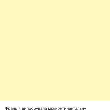
Франція випробувала міжконтинентальну