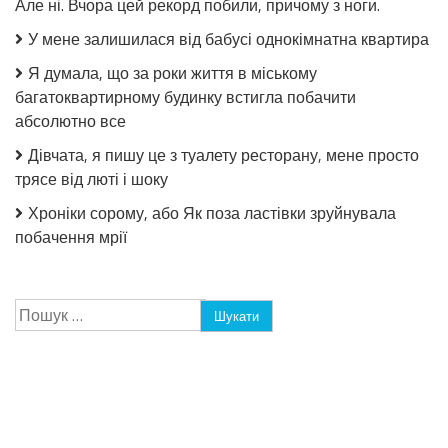
Але ні. Вчора цей рекорд побили, причому з ноги.
У мене залишилася від бабусі однокімнатна квартира
Я думала, що за роки життя в міському
багатоквартирному будинку встигла побачити
абсолютно все
Дівчата, я пишу це з туалету ресторану, мене просто
трясе від люті і шоку
Хроніки сорому, або Як поза ластівки зруйнувала
побачення мрії
Пошук: