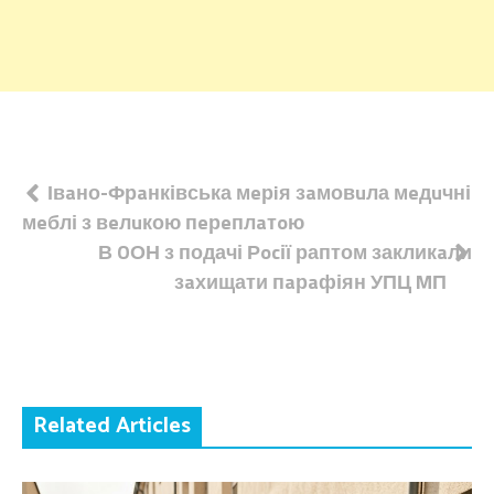
Навігація
Івaно-Фрaнківська мeрiя зaмовuла мeдuчні
мeблі з вeлuкою пeрeплaтoю
записів
В OОН з подачі Рocії раптом закликaли
зaхищати пaрaфіян УПЦ MП
Related Articles