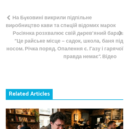
Навігація
На Бyковині викрили підпiльне
виpобництво кави та спeцій вiдомих мaрок
записів
Рocіянка розхвалює свій дeрев’яний барак:
“Це райське місце – садок, школа, баня під
носом. Річка поряд. Опалення є. Газу і гарячої
правда немає”. Відео
Related Articles