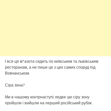
І вся ця м*азота сидить по київським та львівським
ресторанам, а не пише це з цих самих споруд під
Вовчанськом.
Сіра зона?
Ми в нашому контрнаступі ледве цю сіру зону
пройшли і вийшли на перший російський рубіж.