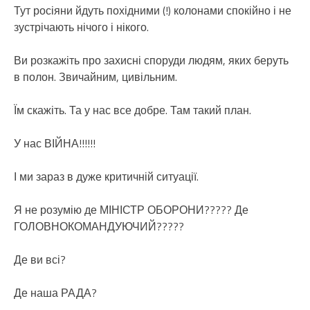
Тут росіяни йдуть похідними (!) колонами спокійно і не
зустрічають нічого і нікого.
Ви розкажіть про захисні споруди людям, яких беруть
в полон. Звичайним, цивільним.
Їм скажіть. Та у нас все добре. Там такий план.
У нас ВІЙНА!!!!!!
І ми зараз в дуже критичній ситуації.
Я не розумію де МІНІСТР ОБОРОНИ????? Де
ГОЛОВНОКОМАНДУЮЧИЙ?????
Де ви всі?
Де наша РАДА?