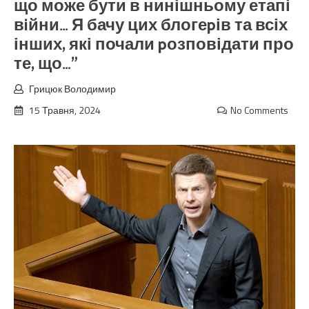
що може бути в нинішньому етапі
вiйни… Я бачу цих блогеpів та всіх
інших, які почали pозповідати про
те, що…”
Грицюк Володимир
15 Травня, 2024
No Comments