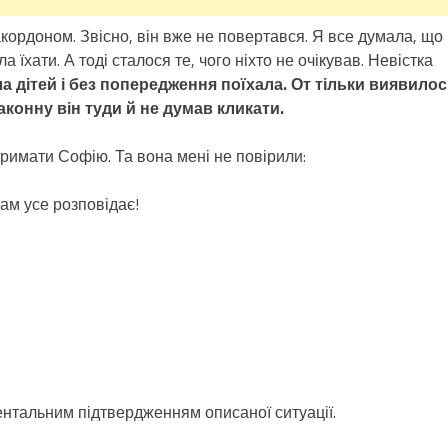
кордоном. Звісно, він вже не повертався. Я все думала, що
 їхати. А тоді сталося те, чого ніхто не очікував. Невістка
а дітей і без попередження поїхала. От тільки виявилос
аконну він туди й не думав кликати.
тримати Софію. Та вона мені не повірили:
вам усе розповідає!
нтальним підтвердженням описаної ситуації.