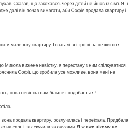
хав. Сказав, що закохався, через дітей не йшов із сім’ї. Я 
Адже далі він почав вимагати, аби Софія продала квартиру і
ити маленьку квартиру. І взагалі всі гроші на це житло я
о Микола вижене невістку, я перестану з ним спілкуватися.
пояснила Софії, що зробила усе можливе, вона мені не
сь, нова невістка вам більше сподобається!
отіла.
 вона продала квартиру, розлучилась і переїхала. Придбал
ко на серці, так скучила за онуками.
Я ж вже нікому не