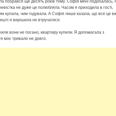
ола побрався ще десять років тому. Софія мені подобалась, 
невістка не дуже це полюбляла. Часом я приходила в гості,
 як купала, чим годувала. А Софія лише казала, що все це в
решті я вирішила не втручатися.
 жили вони не погано, квартиру купили. Я допомагала з
я моє тривало не довго.