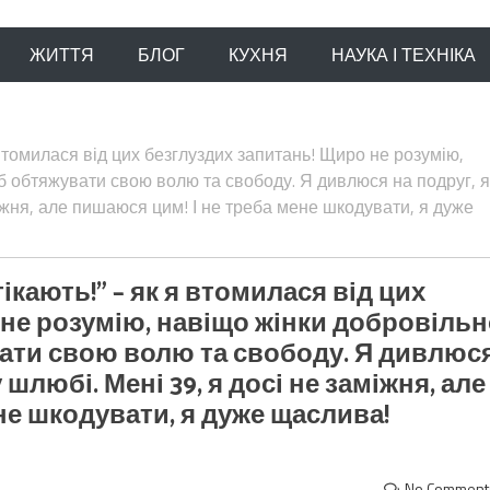
ЖИТТЯ
БЛОГ
КУХНЯ
НАУКА І ТЕХНІКА
 втомилася від цих безглуздих запитань! Щиро не розумію,
б обтяжувати свою волю та свободу. Я дивлюся на подруг, я
міжня, але пишаюся цим! І не треба мене шкодувати, я дуже
ікають!” – як я втомилася від цих
 не розумію, навіщо жінки добровіль
ати свою волю та свободу. Я дивлюс
 шлюбі. Мені 39, я досі не заміжня, але
не шкодувати, я дуже щаслива!
No Comment