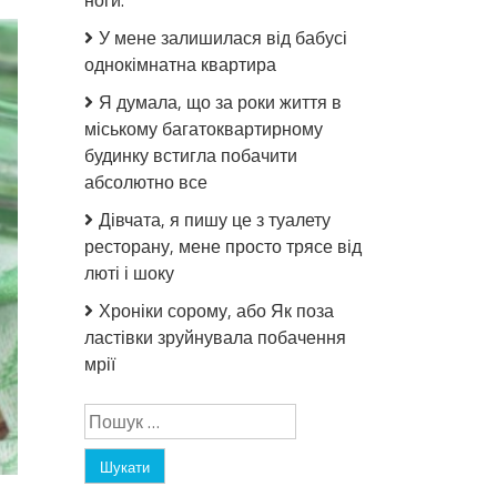
ноги.
У мене залишилася від бабусі
однокімнатна квартира
Я думала, що за роки життя в
міському багатоквартирному
будинку встигла побачити
абсолютно все
Дівчата, я пишу це з туалету
ресторану, мене просто трясе від
люті і шоку
Хроніки сорому, або Як поза
ластівки зруйнувала побачення
мрії
Пошук: