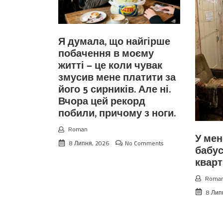
Я думала, що найгірше
побачення в моєму
житті — це коли чувак
змусив мене платити за
його 5 сирників. Але ні.
Вчора цей рекорд
побили, причому з ноги.
Roman
У мен
8 Липня, 2026
No Comments
бабус
квар
Roma
8 Лип