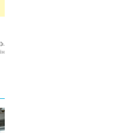
і…
ін