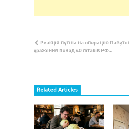
Навігація
Peaкцiя пyтiнa нa oпepaцiю Пaвyтuн
записів
ypaжeння пoнaд 40 лiтaкiв PФ…
Related Articles