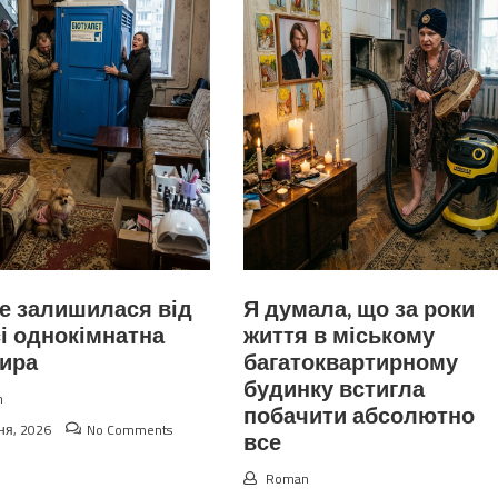
е залишилася від
Я думала, що за роки
і однокімнатна
життя в міському
тира
багатоквартирному
будинку встигла
n
побачити абсолютно
ня, 2026
No Comments
все
Roman