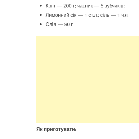
Кріп — 200 г; часник — 5 зубчиків;
Лимонний сік — 1 ст.л.; сіль — 1 ч.л.
Олія — 80 г
Як приготувати: