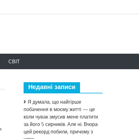
СВІТ
Недавні записи
Я думала, що найгірше
побачення в моєму житті — це
коли чувак змусив мене платити
за його 5 сирників. Але ні. Вчора
s
цей рекорд побили, причому з