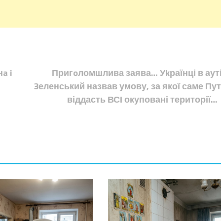
a i
Пригoломшлива заява… Уkраїнці в аут
3еленський назвав умову, за якої саме Пут
віддасть ВСІ окуповані території…