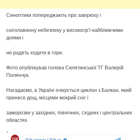
Синоптики попереджають про завірюху і
снiголавинну небезпеку у високогiр’ї найближчими
днями і
не радять ходити в гори.
Фото опублікував голова Селятинської ТГ Валерій
Полянчук.
Нагадаємо, в Україні очікується циклон з Балкан, який
принесе дощ, місцями мокрий сніг і
заморозки у західних, північних, східних і центральних
областях.