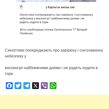
Синоптики попереджають про завірюху і снiголавинну
небезпеку у
високогiрї найближчими днями і не радять ходити в
гори.
Facebook
Twitter
Telegram
X
Viber
WhatsApp