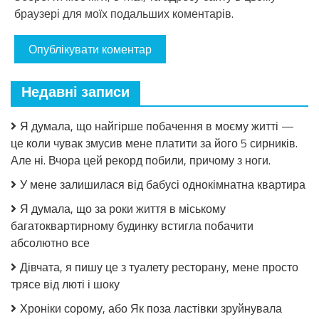
браузері для моїх подальших коментарів.
Недавні записи
Я думала, що найгірше побачення в моєму житті —
це коли чувак змусив мене платити за його 5 сирників.
Але ні. Вчора цей рекорд побили, причому з ноги.
У мене залишилася від бабусі однокімнатна квартира
Я думала, що за роки життя в міському
багатоквартирному будинку встигла побачити
абсолютно все
Дівчата, я пишу це з туалету ресторану, мене просто
трясе від люті і шоку
Хроніки сорому, або Як поза ластівки зруйнувала