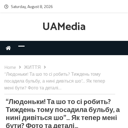
Saturday, August 8, 2026
UAMedia
Home
ЖИТТЯ
“Людoньки! Та шо то сі pобить? Тиждень тому
поcадила бульбу, а нині дивiться шо”… Як тепер
мені бути? Фото та деталі…
“Людoньки! Та шо то сі pобить?
Тиждень тому поcадила бульбу, а
нині дивiться шо”… Як тепер мені
бути? Фото та деталі…