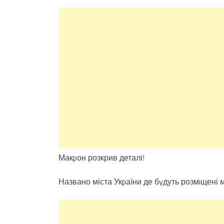
Макpон розкрив деталі!
Названо міста Укpаїни де бyдуть розмiщені 