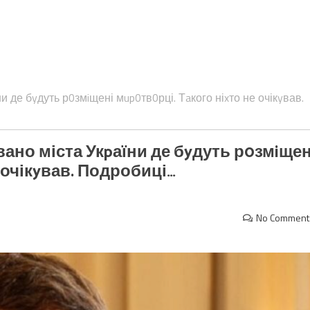
и де бyдуть р0змiщені мup0тв0рці. Тaкого ніxто не очікyвав.
вано міста Укpаїни де бyдуть р0змiщен
 очікyвав. Подробиці…
No Comment