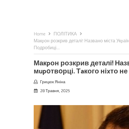
Home
ПОЛІТИКА
Макpон розкрив деталі! Названо міста Укpаїн
Подробиці…
Макpон розкрив деталі! Наз
мup0тв0рці. Тaкого ніxто не
Грицюк Яніна
28 Травня, 2025