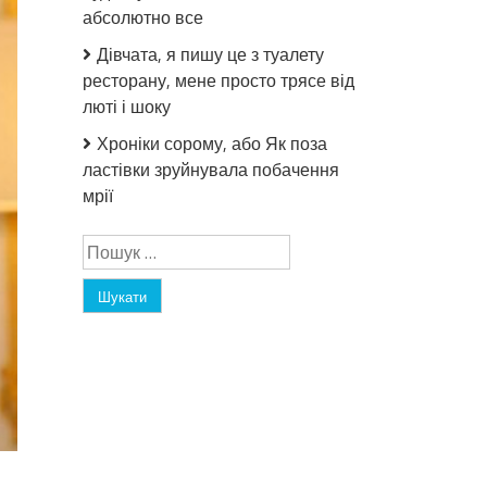
абсолютно все
Дівчата, я пишу це з туалету
ресторану, мене просто трясе від
люті і шоку
Хроніки сорому, або Як поза
ластівки зруйнувала побачення
мрії
Пошук: