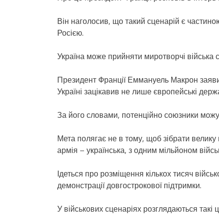
Він наголосив, що такий сценарій є частиною
Росією.
Україна може прийняти миротворчі війська 
Президент Франції Еммануель Макрон заяви
Україні зацікавив не лише європейські держ
За його словами, потенційно союзники можуть
Мета полягає не в тому, щоб зібрати велику 
армія – українська, з одним мільйоном війсь
Ідеться про розміщення кількох тисяч військ
демонстрації довгострокової підтримки.
У військових сценаріях розглядаються такі ц