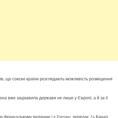
в, що союзні країни розглядають можливість розміщення
она вже зацікавила держави не лише у Європі, а й за її
’ю французькому виданню Le Parisien, передає 24 Канал.