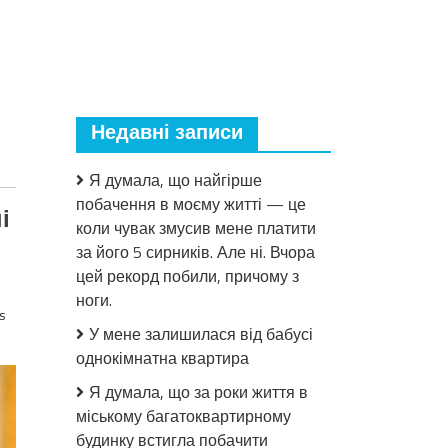
Недавні записи
Я думала, що найгірше
побачення в моєму житті — це
і
коли чувак змусив мене платити
за його 5 сирників. Але ні. Вчора
цей рекорд побили, причому з
ноги.
s
У мене залишилася від бабусі
однокімнатна квартира
Я думала, що за роки життя в
міському багатоквартирному
будинку встигла побачити