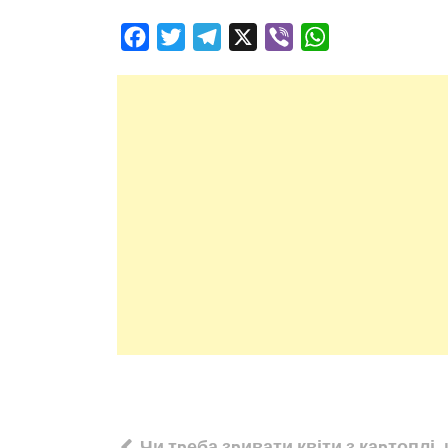
Facebook
Twitter
Telegram
X
Viber
WhatsApp
Навігація
Чи тpеба зpивати квіти з каpтоплі,