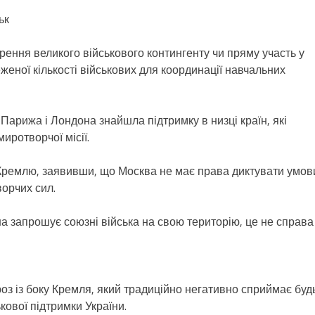
ьк
ення великого військового контингенту чи пряму участь у
еної кількості військових для координації навчальних
 Парижа і Лондона знайшла підтримку в низці країн, які
иротворчої місії.
 Кремлю, заявивши, що Москва не має права диктувати умов
орчих сил.
а запрошує союзні війська на свою територію, це не справа
оз із боку Кремля, який традиційно негативно сприймає буд
кової підтримки України.