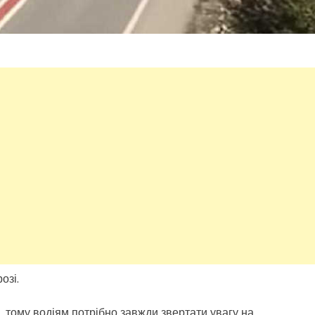
озі.
 тому водіям потрібно завжди звертати увагу на