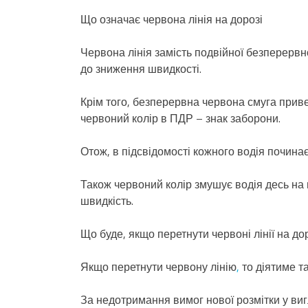
Що означає червона лінія на дорозі
Червона лінія замість подвійної безперервно
до зниження швидкості.
Крім того, безперервна червона смуга приве
червоний колір в ПДР – знак заборони.
Отож, в підсвідомості кожного водія почина
Також червоний колір змушує водія десь на п
швидкість.
Що буде, якщо перетнути червоні лінії на до
Якщо перетнути червону лінію
,
то діятиме та
За недотримання вимог нової розмітки у виг