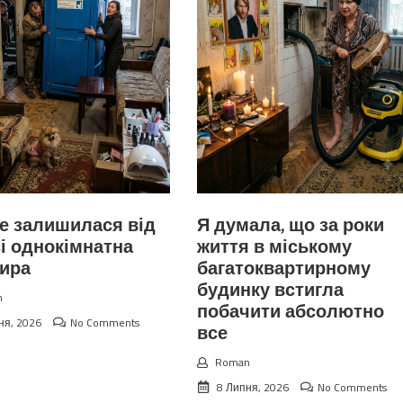
е залишилася від
Я думала, що за роки
і однокімнатна
життя в міському
тира
багатоквартирному
будинку встигла
n
побачити абсолютно
ня, 2026
No Comments
все
Roman
8 Липня, 2026
No Comments