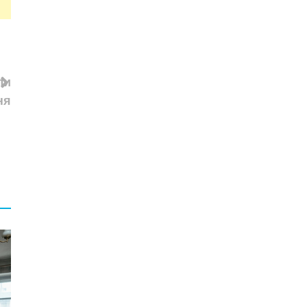
ли
ня