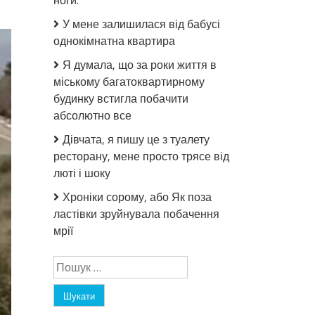
ноги.
У мене залишилася від бабусі
однокімнатна квартира
Я думала, що за роки життя в
міському багатоквартирному
будинку встигла побачити
абсолютно все
Дівчата, я пишу це з туалету
ресторану, мене просто трясе від
люті і шоку
Хроніки сорому, або Як поза
ластівки зруйнувала побачення
мрії
Пошук: