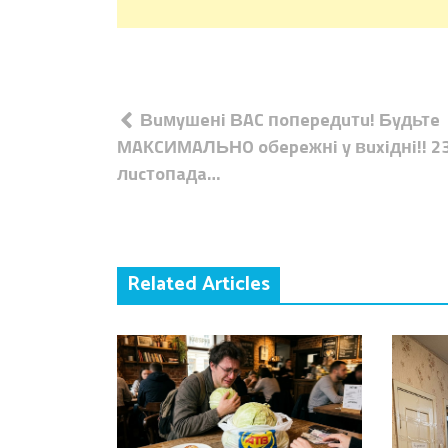
Навігація
Вuмyшeнi ВAC пoпepeдuтu! Бyдьтe
записів
МAКCИМAЛЬНO oбepeжнi y вuxiднi!! 2
лucтoпaдa…
Related Articles