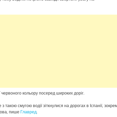
ї червоного кольору посеред широких доріг.
 з такою смугою водії зіткнулися на дорогах в Іспанії, зокре
трова, пише
Главред
.