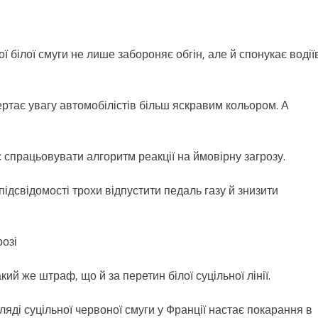
ї білої смуги не лише забороняє обгін, але й спонукає водії
ртає увагу автомобілістів більш яскравим кольором. А
є спрацьовувати алгоритм реакції на ймовірну загрозу.
ідсвідомості трохи відпустити педаль газу й знизити
розі
кий же штраф, що й за перетин білої суцільної лінії.
ляді суцільної червоної смуги у Франції настає покарання в