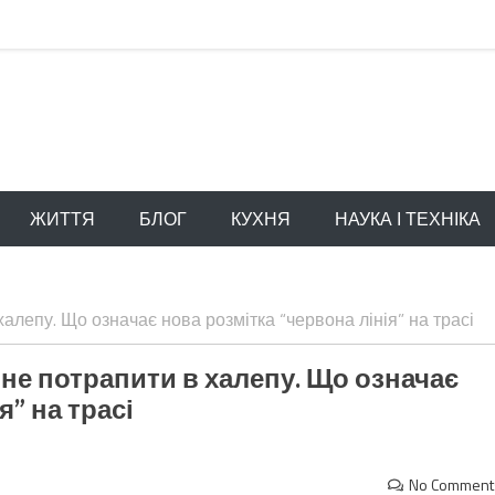
ЖИТТЯ
БЛОГ
КУХНЯ
НАУКА І ТЕХНІКА
алепу. Що означає нова розмітка “червона лінія” на трасі
 не потрапити в халепу. Що означає
я” на трасі
No Comment