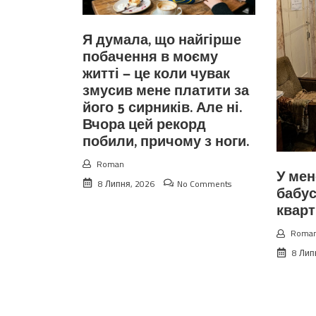
Я думала, що найгірше
побачення в моєму
житті — це коли чувак
змусив мене платити за
його 5 сирників. Але ні.
Вчора цей рекорд
побили, причому з ноги.
Roman
У мен
8 Липня, 2026
No Comments
бабус
квар
Roma
8 Лип