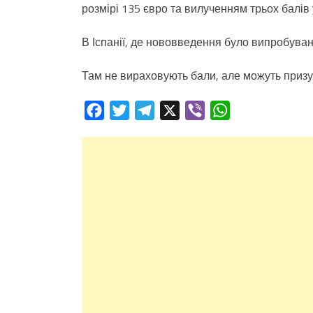
розмірі 135 євро та вилученням трьох балів 
В Іспанії, де нововведення було випробува
Там не вираховують бали, але можуть призуп
Facebook
Twitter
Telegram
X
Viber
WhatsApp