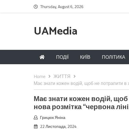
Thursday, August 6, 2026
UAMedia
ПОДІЇ
КИЇВ
ПОЛІТИКА
Home
ЖИТТЯ
Має знати кожен водій, щоб не потрапити в х
Має знати кожен водій, щоб
нова розмітка “червона ліні
Грицюк Яніна
22 Листопада, 2024