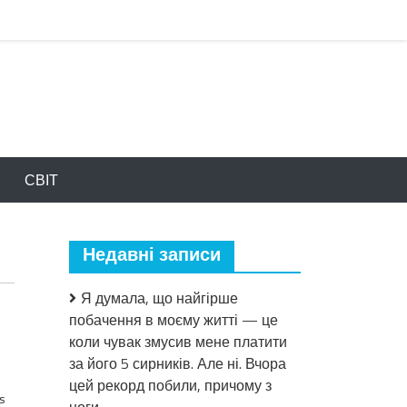
СВІТ
Недавні записи
Я думала, що найгірше
побачення в моєму житті — це
коли чувак змусив мене платити
за його 5 сирників. Але ні. Вчора
цей рекорд побили, причому з
s