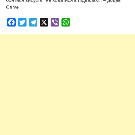
боятися вибухів і не ховатися в підвалах», – додав
Євген.
Facebook
Twitter
Telegram
X
Viber
WhatsApp