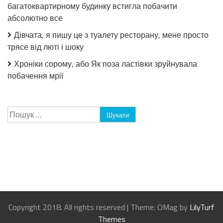
багатоквартирному будинку встигла побачити
абсолютно все
Дівчата, я пишу це з туалету ресторану, мене просто
трясе від люті і шоку
Хроніки сорому, або Як поза ластівки зруйнувала
побачення мрії
Пошук:
Copyright 2018. All rights reserved
|
Theme: OMag by
LilyTurf
Themes