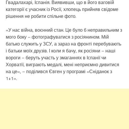
Гвадалахарі, Іспанія. Виявивши, що в його ваговій
категорії є учасник із Росії, хлопець прийняв свідоме
рішення не робити спільне фото.
«У нас війна, воєнний стан. Це було б неправильним з
мого боку – фотографуватися з росіянином. Мій
батько служить у ЗСУ, а зараз на фронті перебувають
і батьки моїх друзів. І коли я бачу, як росіяни – наші
вороги – беруть участь у змаганнях в Іспанії чи
Хорватії, виграють медалі, мені неприємно дивитися
на це», – поділився Євген у програмі «Сніданок з
1+1».