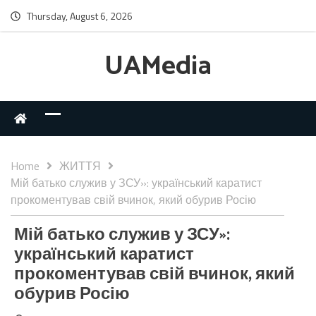
Thursday, August 6, 2026
UAMedia
Home
ЖИТТЯ
Мій батько служив у ЗСУ»: український каратист
прокоментував свій вчинок, який обурив Росію
Мій батько служив у ЗСУ»:
український каратист
прокоментував свій вчинок, який
обурив Росію