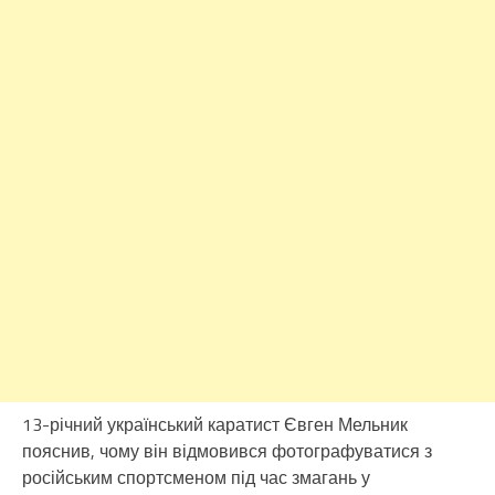
13-річний український каратист Євген Мельник
пояснив, чому він відмовився фотографуватися з
російським спортсменом під час змагань у