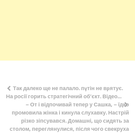
Навігація
Так далеко ще не палало. пyтін не вpятує.
На росії горить стратегічний об’єкт. Відео…
записів
– От і відпочивай тепер у Сашка, – їдко
промовила жінка і кинула слухавку. Настрій
різко зіпсувався. Домашні, що сидять за
столом, переглянулися, після чого свекруха