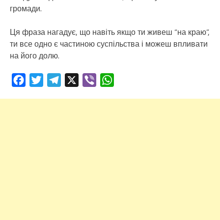
громади.
Ця фраза нагадує, що навіть якщо ти живеш “на краю”,
ти все одно є частиною суспільства і можеш впливати
на його долю.
Facebook
Twitter
Telegram
X
Viber
WhatsApp