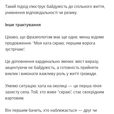
Такий підхід ілюструє байдужість до спільного життя,
уникнення відповідальності чи ризику.
Інше трактування
Цікаво, що фразеологізм має ще одне, менш відоме
продовження: “Моя хата скраю, першим ворога
зустрічаю”.
Це доповнення кардинально змінює зміст виразу,
акцентуючи не байдужість, а готовність прийняти
виклик і виконати важливу роль у житті громади.
Уявімо ситуацію: хата на околиці — це перша лінія
захисту села. Той, хто живе “скраю”, стає своєрідним
вартовим.
Він першим бачить, хто наближається — друг чи