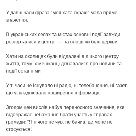
У давні часи фраза “моя хата скраю” мала пряме
значення.
В українських селах та містах основні події завжди
розгорталися у центрі — на площі чи біля церкви.
Хати на околицях були віддалені від цього центру
життя, тому їх мешканці дізнавалися про новини та
події останніми.
У ті часи не існувало ні радіо, ні телебачення, ні газет,
що ускладнювало поширення інформації.
Згодом цей вислів набув переносного значення, яке
відображає небажання брати участь у справах
громади: “Я нічого не чув, не бачив, це мене не
стосується”.