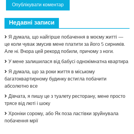
Недавні записи
Я думала, що найгірше побачення в моєму житті —
це коли чувак змусив мене платити за його 5 сирників.
Але ні. Вчора цей рекорд побили, причому з ноги.
У мене залишилася від бабусі однокімнатна квартира
Я думала, що за роки життя в міському
багатоквартирному будинку встигла побачити
абсолютно все
Дівчата, я пишу це з туалету ресторану, мене просто
трясе від люті і шоку
Хроніки сорому, або Як поза ластівки зруйнувала
побачення мрії