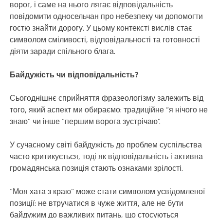
ворог, і саме на нього лягає відповідальність
повідомити односельчан про небезпеку чи допомогти
гостю знайти дорогу. У цьому контексті вислів стає
символом сміливості, відповідальності та готовності
діяти заради спільного блага.
Байдужість чи відповідальність?
Сьогоднішнє сприйняття фразеологізму залежить від
того, який аспект ми обираємо: традиційне “я нічого не
знаю” чи інше “першим ворога зустрічаю”.
У сучасному світі байдужість до проблем суспільства
часто критикується, тоді як відповідальність і активна
громадянська позиція стають ознаками зрілості.
“Моя хата з краю” може стати символом усвідомленої
позиції: не втручатися в чуже життя, але не бути
байдужим до важливих питань, що стосуються