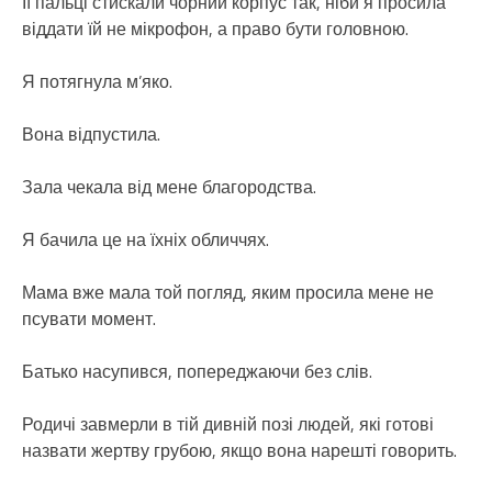
Її пальці стискали чорний корпус так, ніби я просила
віддати їй не мікрофон, а право бути головною.
Я потягнула м’яко.
Вона відпустила.
Зала чекала від мене благородства.
Я бачила це на їхніх обличчях.
Мама вже мала той погляд, яким просила мене не
псувати момент.
Батько насупився, попереджаючи без слів.
Родичі завмерли в тій дивній позі людей, які готові
назвати жертву грубою, якщо вона нарешті говорить.