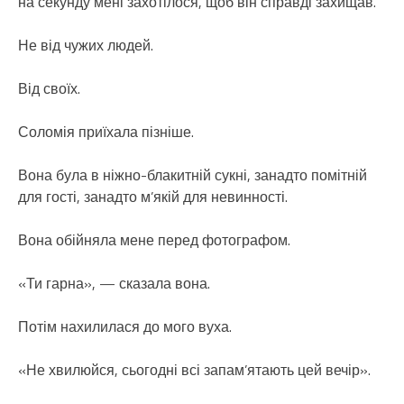
на секунду мені захотілося, щоб він справді захищав.
Не від чужих людей.
Від своїх.
Соломія приїхала пізніше.
Вона була в ніжно-блакитній сукні, занадто помітній
для гості, занадто м’якій для невинності.
Вона обійняла мене перед фотографом.
«Ти гарна», — сказала вона.
Потім нахилилася до мого вуха.
«Не хвилюйся, сьогодні всі запам’ятають цей вечір».