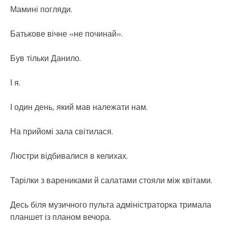
Мамині погляди.
Батькове вічне «не починай».
Був тільки Данило.
І я.
І один день, який мав належати нам.
На прийомі зала світилася.
Люстри відбивалися в келихах.
Тарілки з варениками й салатами стояли між квітами.
Десь біля музичного пульта адміністраторка тримала
планшет із планом вечора.