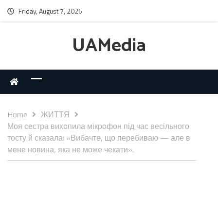
Friday, August 7, 2026
UAMedia
Home
ЖИТТЯ
Моя сестра вихопила мікрофон під час весільного
тосту й сказала: «Вибачте, що перебиваю — але в
мене новина, яка не може чекати».