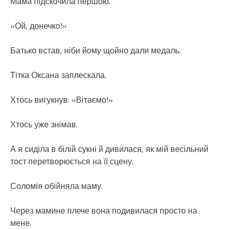
Мама підскочила першою.
«Ой, донечко!»
Батько встав, ніби йому щойно дали медаль.
Тітка Оксана заплескала.
Хтось вигукнув: «Вітаємо!»
Хтось уже знімав.
А я сиділа в білій сукні й дивилася, як мій весільний
тост перетворюється на її сцену.
Соломія обійняла маму.
Через мамине плече вона подивилася просто на
мене.