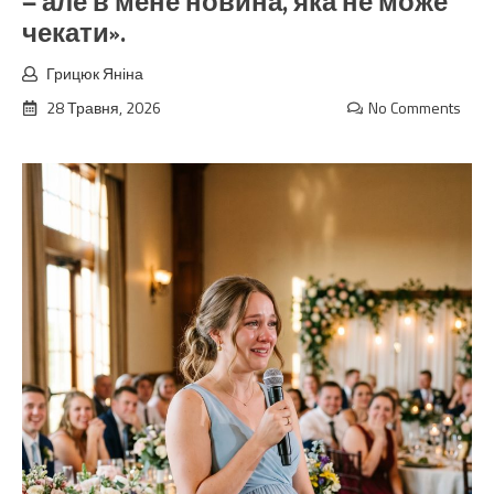
— але в мене новина, яка не може
чекати».
Грицюк Яніна
28 Травня, 2026
No Comments