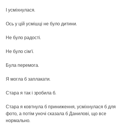
І усміхнулася.
Ось у цій усмішці не було дитини.
Не було радості.
Не було сім’ї.
Була перемога.
Я могла б заплакати.
Стара я так і зробила б.
Стара я ковтнула б приниження, усміхнулася б для
фото, а потім уночі сказала б Данилові, що все
нормально.