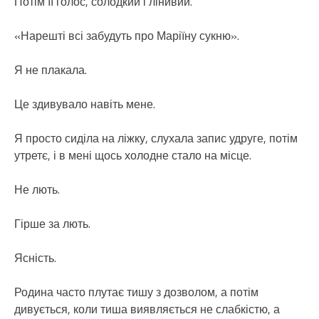
Потім її голос, солодкий і лінивий.
«Нарешті всі забудуть про Маріїну сукню».
Я не плакала.
Це здивувало навіть мене.
Я просто сиділа на ліжку, слухала запис удруге, потім
утретє, і в мені щось холодне стало на місце.
Не лють.
Гірше за лють.
Ясність.
Родина часто плутає тишу з дозволом, а потім
дивується, коли тиша виявляється не слабкістю, а