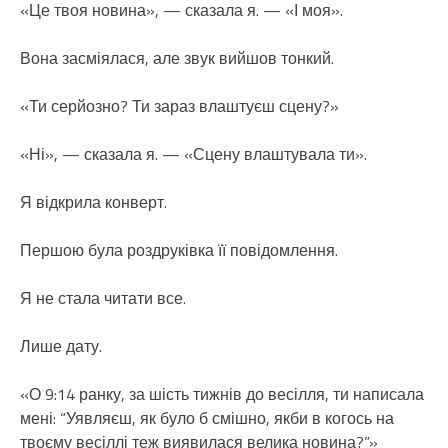
«Це твоя новина», — сказала я. — «І моя».
Вона засміялася, але звук вийшов тонкий.
«Ти серйозно? Ти зараз влаштуєш сцену?»
«Ні», — сказала я. — «Сцену влаштувала ти».
Я відкрила конверт.
Першою була роздруківка її повідомлення.
Я не стала читати все.
Лише дату.
«О 9:14 ранку, за шість тижнів до весілля, ти написала
мені: “Уявляєш, як було б смішно, якби в когось на
твоєму весіллі теж виявилася велика новина?”»