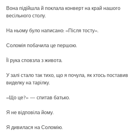
Вона підійшла й поклала конверт на край нашого
весільного столу.
На ньому було написано: «Після тосту».
Соломія побачила це першою.
Її рука сповзла з живота.
У залі стало так тихо, що я почула, як хтось поставив
виделку на тарілку.
«Що це?» — спитав батько.
Я не відповіла йому.
Я дивилася на Соломію.