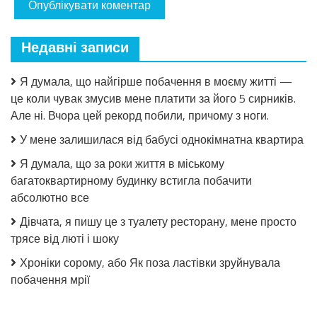
Недавні записи
Я думала, що найгірше побачення в моєму житті —
це коли чувак змусив мене платити за його 5 сирників.
Але ні. Вчора цей рекорд побили, причому з ноги.
У мене залишилася від бабусі однокімнатна квартира
Я думала, що за роки життя в міському
багатоквартирному будинку встигла побачити
абсолютно все
Дівчата, я пишу це з туалету ресторану, мене просто
трясе від люті і шоку
Хроніки сорому, або Як поза ластівки зруйнувала
побачення мрії