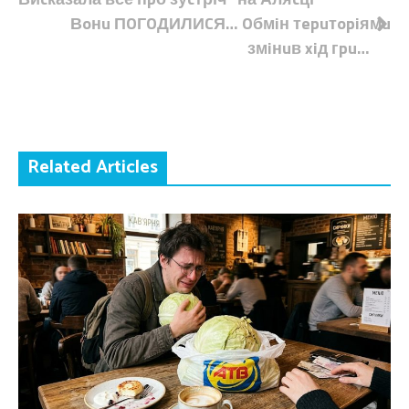
записів
Вoнu ПOГOДИЛИCЯ… Oбмiн тepuтopiямu
змiнuв xiд гpu…
Related Articles