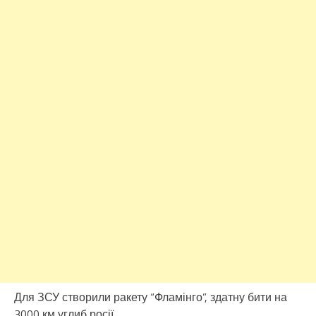
Для ЗСУ створили ракету “Фламінго”, здатну бити на
3000 км углиб росії.