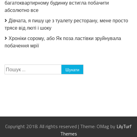
багатоквартирному будинку встигла побачити
абсолютно все
Дівчата, я пишу це з туалету ресторану, мене просто
трясе від люті і шоку
Хроніки сорому, або Як поза ластівки зруйнувала
побачення мрії
Пошук:
Copyright 2018. All rights reserved
|
Theme: OMag by
LilyTurf
Themes