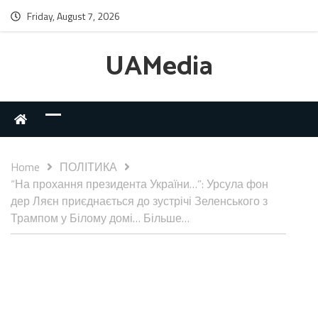
Friday, August 7, 2026
UAMedia
Home
ПОЛІТИКА
“На прохання президента України…”: Урсула фон
дер Ляєн приєднається до зустрічі Зеленського з
Трампом у Білому домі… Більше…