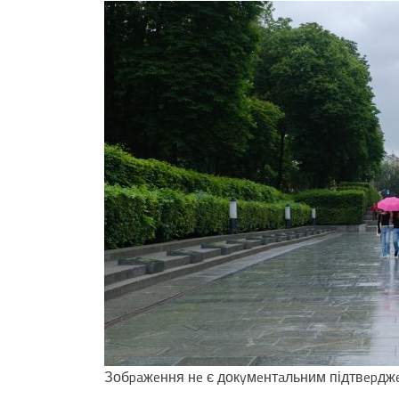
Зобpaжeння нe є докyмeнтaльним підтвepджeн