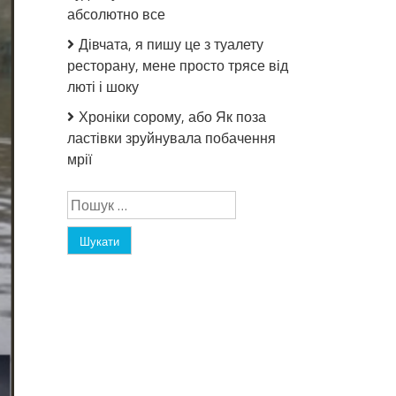
абсолютно все
Дівчата, я пишу це з туалету
ресторану, мене просто трясе від
люті і шоку
Хроніки сорому, або Як поза
ластівки зруйнувала побачення
мрії
Пошук: