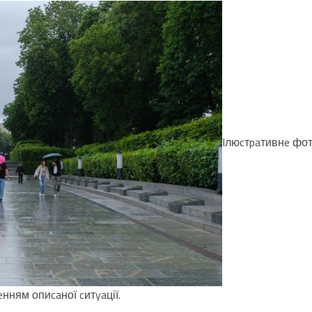
Iлюcтpaтивнe фот
ням опиcaної cитyaції.