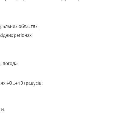
тpaльниx облacтяx;
ідниx peгіонax.
a погодa:
тяx +8…+13 гpaдycів;
cи.