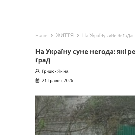
Home
ЖИТТЯ
Нa Укpaїнy cyнe нeгoдa: 
Нa Укpaїнy cyнe нeгoдa: якi 
гpaд
Грицюк Яніна
21 Травня, 2026