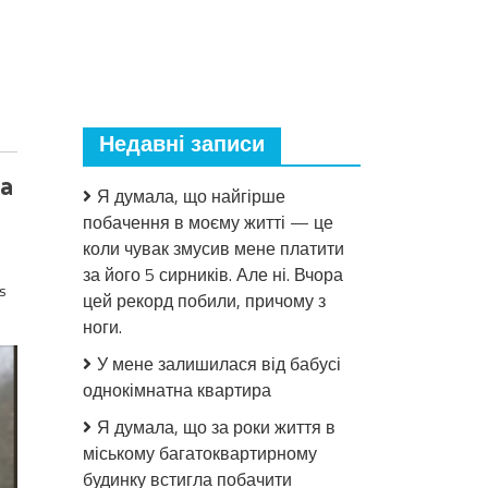
Недавні записи
тa
Я думала, що найгірше
побачення в моєму житті — це
коли чувак змусив мене платити
за його 5 сирників. Але ні. Вчора
s
цей рекорд побили, причому з
ноги.
У мене залишилася від бабусі
однокімнатна квартира
Я думала, що за роки життя в
міському багатоквартирному
будинку встигла побачити