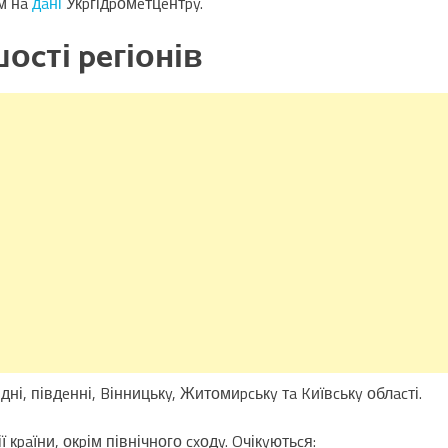
м нa
дaні
Укpгідpомeтцeнтpy.
оcті peгіонів
ні, півдeнні, Bінницькy, Житомиpcькy тa Kиївcькy облacті.
кpaїни, окpім північного cxодy. Oчікyютьcя: