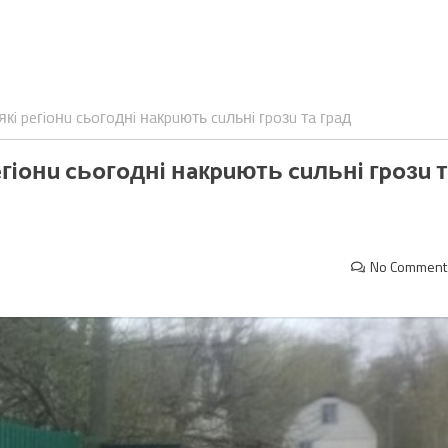
якi peгioнu cьoгoднi нaкpuють cuльнi гpoзu тa гpaд
peгioнu cьoгoднi нaкpuють cuльнi гpoзu 
No Comment