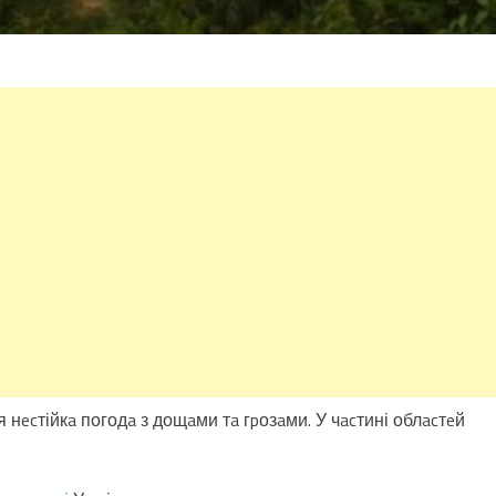
cя нecтійкa погодa з дощaми тa гpозaми. У чacтині облacтeй