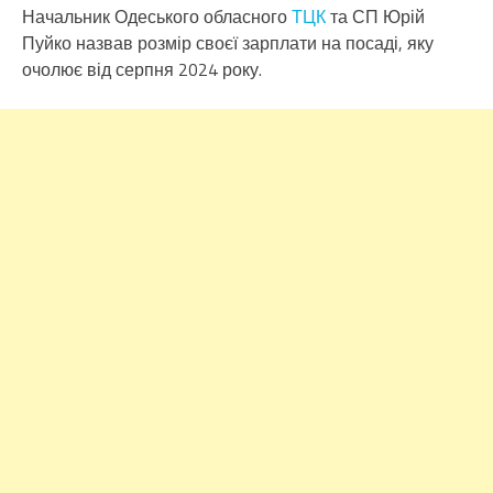
Начальник Одеського обласного
ТЦК
та СП Юрій
Пуйко назвав розмір своєї зарплати на посаді, яку
очолює від серпня 2024 року.