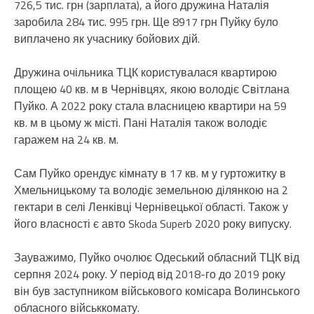
726,5 тис. грн (зарплата), а його дружина Наталія
заробила 284 тис. 995 грн. Ще 8917 грн Пуйку було
виплачено як учаснику бойових дій.
Дружина очільника ТЦК користувалася квартирою
площею 40 кв. м в Чернівцях, якою володіє Світлана
Пуйко. А 2022 року стала власницею квартири на 59
кв. м в цьому ж місті. Пані Наталія також володіє
гаражем на 24 кв. м.
Сам Пуйко орендує кімнату в 17 кв. м у гуртожитку в
Хмельницькому та володіє земельною ділянкою на 2
гектари в селі Ленківці Чернівецької області. Також у
його власності є авто Skoda Superb 2020 року випуску.
Зауважимо, Пуйко очолює Одеський обласний ТЦК від
серпня 2024 року. У період від 2018-го до 2019 року
він був заступником військового комісара Волинського
обласного військкомату.