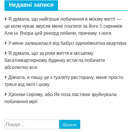
Недавні записи
Я думала, що найгірше побачення в моєму житті —
це коли чувак змусив мене платити за його 5 сирників.
Але ні. Вчора цей рекорд побили, причому з ноги.
У мене залишилася від бабусі однокімнатна квартира
Я думала, що за роки життя в міському
багатоквартирному будинку встигла побачити
абсолютно все
Дівчата, я пишу це з туалету ресторану, мене просто
трясе від люті і шоку
Хроніки сорому, або Як поза ластівки зруйнувала
побачення мрії
Пошук: