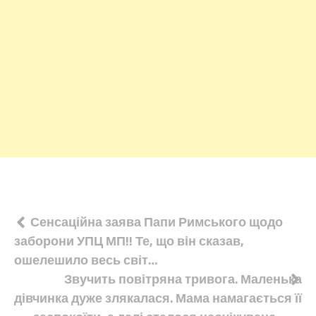
Навігація
Сенсаційна заява Папи Римського щодо
заборони УПЦ МП!! Те, що він сказав,
записів
ошелешило весь світ…
Звучить повітряна тривога. Маленька
дівчинка дуже злякалася. Мама намагається її