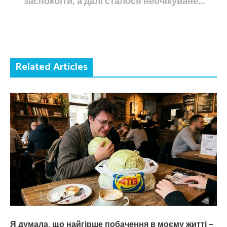
заспокоїти, а далі сталося неочікуване…
Related Articles
Я думала, що найгірше побачення в моєму житті —