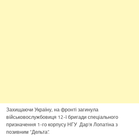
Захищаючи Україну, на фронті загинула
військовослужбовиця 12-ї бригади спеціального
призначення 1-го корпусу НГУ Дар’я Лопатіна з
позивним “Дельта”.