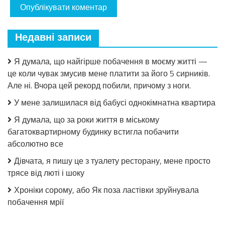
Недавні записи
Я думала, що найгірше побачення в моєму житті —
це коли чувак змусив мене платити за його 5 сирників.
Але ні. Вчора цей рекорд побили, причому з ноги.
У мене залишилася від бабусі однокімнатна квартира
Я думала, що за роки життя в міському
багатоквартирному будинку встигла побачити
абсолютно все
Дівчата, я пишу це з туалету ресторану, мене просто
трясе від люті і шоку
Хроніки сорому, або Як поза ластівки зруйнувала
побачення мрії