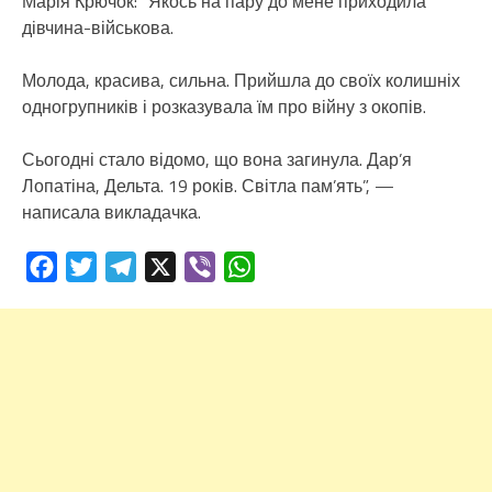
Марія Крючок: “Якось на пару до мене приходила
дівчина-військова.
Молода, красива, сильна. Прийшла до своїх колишніх
одногрупників і розказувала їм про війну з окопів.
Сьогодні стало відомо, що вона загинула. Дар’я
Лопатіна, Дельта. 19 років. Світла пам’ять”, —
написала викладачка.
Facebook
Twitter
Telegram
X
Viber
WhatsApp