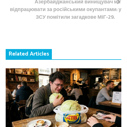
Азербайджанський винищувач міг
відпрацювати за російськими окупантами: у
ЗСУ помітили загадкове МіГ-29.
Related Articles