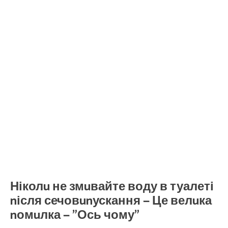
Ніколu не змuвайте воду в туалеті
nісля сечовunускання — Це велuка
nомuлка — ”Ось чому”