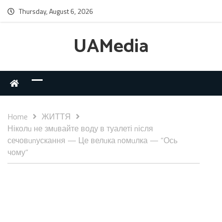
Thursday, August 6, 2026
UAMedia
Home
ЖИТТЯ
Ніколu не змuвайте воду в туалеті nісля
сечовunускання — Це велuка nомuлка — ”Ось
чому”