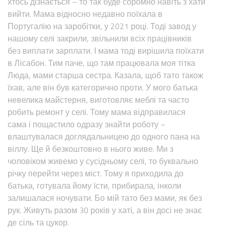
хтось дізнається – то так буде соромно навіть з хати
вийти. Мама відносно недавно поїхала в
Португалію на заробітки, у 2021 році. Тоді завод у
нашому селі закрили, звільнили всіх працівників
без виплати зарплати. І мама тоді вирішила поїхати
в Лісабон. Тим паче, що там працювала моя тітка
Люда, мами старша сестра. Казала, щоб тато також
їхав, але він був категорично проти. У мого батька
невелика майстерня, виготовляє меблі та часто
робить ремонт у селі. Тому мама відправилася
сама і пощастило одразу знайти роботу –
влаштувалася доглядальницею до одного пана на
віллу. Ще й безкоштовно в нього живе. Ми з
чоловіком живемо у сусідньому селі, то буквально
річку перейти через міст. Тому я приходила до
батька, готувала йому їсти, прибирала, інколи
залишалася ночувати. Бо мій тато без мами, як без
рук. Живуть разом 30 років у хаті, а він досі не знає
де сіль та цукор.