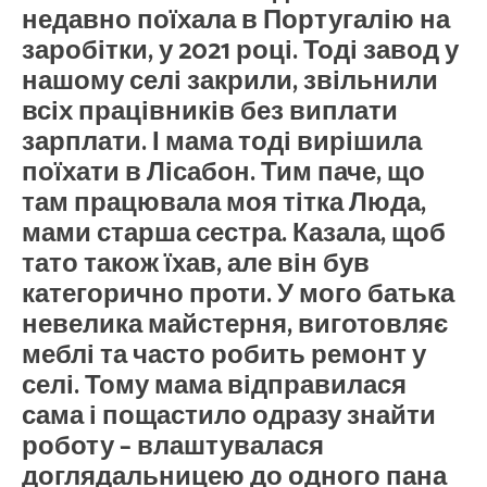
недавно поїхала в Португалію на
заробітки, у 2021 році. Тоді завод у
нашому селі закрили, звільнили
всіх працівників без виплати
зарплати. І мама тоді вирішила
поїхати в Лісабон. Тим паче, що
там працювала моя тітка Люда,
мами старша сестра. Казала, щоб
тато також їхав, але він був
категорично проти. У мого батька
невелика майстерня, виготовляє
меблі та часто робить ремонт у
селі. Тому мама відправилася
сама і пощастило одразу знайти
роботу – влаштувалася
доглядальницею до одного пана