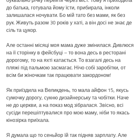
буквально річку перейти через міст. Тому я приходила
до батька, готувала йому їсти, прибирала, інколи
залишалася ночувати. Бо мій тато без мами, як без
рук. Живуть разом 30 років у хаті, а він досі не знає де
сіль та цукор.
Але останні місяці моя мама дуже змінилася. Дивлюся
на її сторінку в фейсбуці – то вона десь в ресторані
дорогому, то на яхті катається. То взагалі десь на
пляжі під пальмою засмагає. Нічо собі заробітки, от
всім би жіночкам так працювати закордоном!
Як приїздила на Великдень, то мала айфон 15, якусь
сумочку дорогу, сукню дизайнерську та чобітки. Наче
не до церкви, а на показ мод зібралася. Звісно, всі
сусіди перешіптувалися про мою маму, ніби то якась
кінозірка приїхала.
Я думала що то сеньйор їй так підняв зарплату. Але