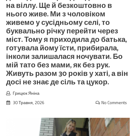
на віллу. Ще й безкоштовно в
нього живе. Ми з чоловіком
живемо у сусідньому селі, то
буквально річку перейти через
міст. Тому я приходила до батька,
готувала йому їсти, прибирала,
інколи залишалася ночувати. Бо
мій тато без мами, як без рук.
Живуть разом 30 років у хаті, а він
досі не знає де сіль та цукор.
Грицюк Яніна
30 Травня, 2026
No Comments