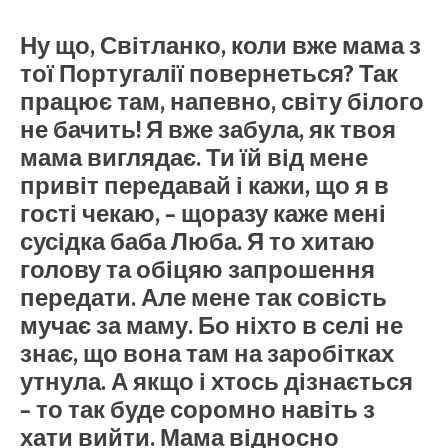
Ну що, Світланко, коли вже мама з
тої Португалії повернеться? Так
працює там, напевно, світу білого
не бачить! Я вже забула, як твоя
мама виглядає. Ти їй від мене
привіт передавай і кажи, що я в
гості чекаю, – щоразу каже мені
сусідка баба Люба. Я то хитаю
голову та обіцяю запрошення
передати. Але мене так совість
мучає за маму. Бо ніхто в селі не
знає, що вона там на заробітках
утнула. А якщо і хтось дізнається
– то так буде соромно навіть з
хати вийти. Мама відносно