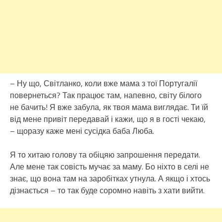
– Ну що, Світланко, коли вже мама з тої Португалії
повернеться? Так працює там, напевно, світу білого
не бачить! Я вже забула, як твоя мама виглядає. Ти їй
від мене привіт передавай і кажи, що я в гості чекаю,
– щоразу каже мені сусідка баба Люба.
Я то хитаю голову та обіцяю запрошення передати.
Але мене так совість мучає за маму. Бо ніхто в селі не
знає, що вона там на заробітках утнула. А якщо і хтось
дізнається – то так буде соромно навіть з хати вийти.