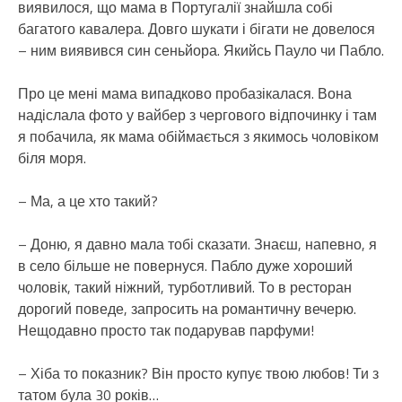
виявилося, що мама в Португалії знайшла собі
багатого кавалера. Довго шукати і бігати не довелося
– ним виявився син сеньйора. Якийсь Пауло чи Пабло.
Про це мені мама випадково пробазікалася. Вона
надіслала фото у вайбер з чергового відпочинку і там
я побачила, як мама обіймається з якимось чоловіком
біля моря.
– Ма, а це хто такий?
– Доню, я давно мала тобі сказати. Знаєш, напевно, я
в село більше не повернуся. Пабло дуже хороший
чоловік, такий ніжний, турботливий. То в ресторан
дорогий поведе, запросить на романтичну вечерю.
Нещодавно просто так подарував парфуми!
– Хіба то показник? Він просто купує твою любов! Ти з
татом була 30 років…