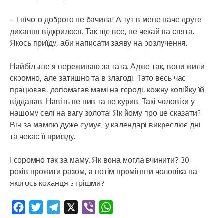
– І нічого доброго не бачила! А тут в мене наче друге
дихання відкрилося. Так що все, не чекай на свята.
Якось приїду, аби написати заяву на розлучення.
Найбільше я переживаю за тата. Адже так, вони жили
скромно, але затишно та в злагоді. Тато весь час
працював, допомагав мамі на городі, кожну копійку їй
віддавав. Навіть не пив та не курив. Такі чоловіки у
нашому селі на вагу золота! Як йому про це сказати?
Він за мамою дуже сумує, у календарі викреслює дні
та чекає її приїзду.
І соромно так за маму. Як вона могла вчинити? 30
років прожити разом, а потім проміняти чоловіка на
якогось коханця з грішми?
Facebook
Twitter
Telegram
X
Viber
WhatsApp