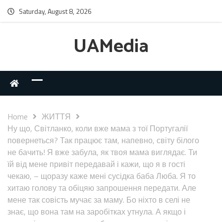
Saturday, August 8, 2026
UAMedia
Home
ЖИТТЯ
Ну що, Світланко, коли вже мама з тої Португалії
повернеться? Так працює там, напевно, світу білого
не бачить! Я вже забула, як твоя мама виглядає. Ти
їй від мене привіт передавай і кажи, що я в гості
чекаю, – щоразу каже мені сусідка баба Люба. Я то
хитаю голову та обіцяю запрошення передати. Але
мене так совість мучає за маму. Бо ніхто в селі не
знає, що вона там на заробітках утнула. А якщо і