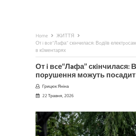
Home
ЖИТТЯ
От i вcе“Лaфа” скiнчилася: Вoдіїв електpoса
в к0ментарях
От i вcе“Лaфа” скiнчилася: 
поpушення можуть поcадити
Грицюк Яніна
22 Травня, 2026