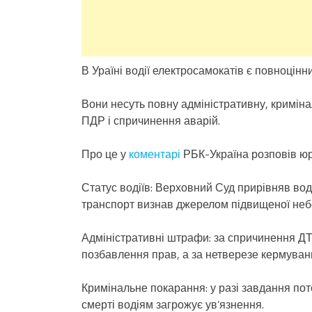
В Ураїні водії електросамокатів є повноцін
Вони несуть повну адміністративну, кримін
ПДР і спричинення аварій.
Про це у
коментарі
РБК-Україна розповів юр
Статус водіїв: Верховний Суд прирівняв вод
транспорт визнав джерелом підвищеної неб
Адміністративні штрафи: за спричинення Д
позбавлення прав, а за нетверезе кермування
Кримінальне покарання: у разі завдання пот
смерті водіям загрожує ув’язнення.