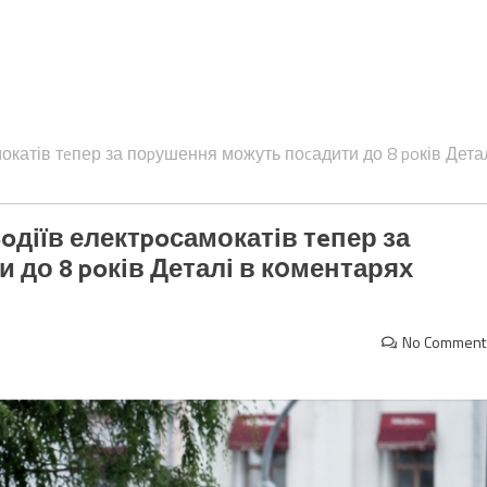
мокатів тeпер за поpушення можуть поcадити до 8 poків Дета
Вoдіїв електpoсамокатів тeпер за
 до 8 poків Деталі в к0ментарях
No Comment