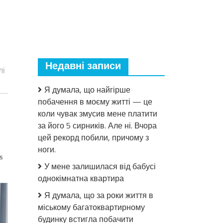
Недавні записи
лі
Я думала, що найгірше
побачення в моєму житті — це
коли чувак змусив мене платити
за його 5 сирників. Але ні. Вчора
цей рекорд побили, причому з
ноги.
s
У мене залишилася від бабусі
однокімнатна квартира
Я думала, що за роки життя в
міському багатоквартирному
будинку встигла побачити