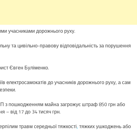
ними учасниками дорожнього руху.
альну та цивільно-правову відповідальність за порушення
ист Євген Буліменко.
іїв електросамокатів до учасників дорожнього руху, а сам
езпеки.
ТП з пошкодженням майна загрожує штраф 850 грн або
 – від 17 до 34 тисяч грн.
ерпілим травм середньої тяжкості
,
тяжких ушкоджень або