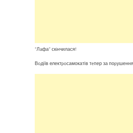
“Лaфа” скiнчилася!
Вoдіїв електpoсамокатів тeпер за поpушення