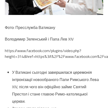
Фото: Пресслужба Ватикану
Володимир Зеленський і Папа Лев XIV
https://www.facebook.com/plugins/video.php?
height=314&href=https%3A%2F%2Fwww.facebook.com%2Fva
У Ватикані сьогодні
завершилася церемонія
інтронізації
новообраного Папи Римського Лева
XIV, після чого він офіційно займе Святий
Престол і стане главою Римо-католицької
церкви.