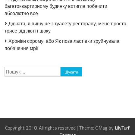
багатоквартирному будинку встигла побачити
абсолютно все
Дівчата, я пишу це з туалету ресторану, мене просто
трясе від люті і шоку
Хроніки сорому, або Як поза ластівки зруйнувала
побачення мрії
Пошук:
Copyright 2018. All rights reserved
|
Theme: OMag by
LilyTurf
Themes