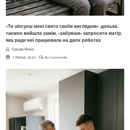
«Ти зіпсуєш мені свято своїм виглядом»: донька
таємно вийшла заміж, «забувши» запросити матір,
яка ради неї працювала на двох роботах
Грицюк Яніна
7 Липня, 2026
No Comments