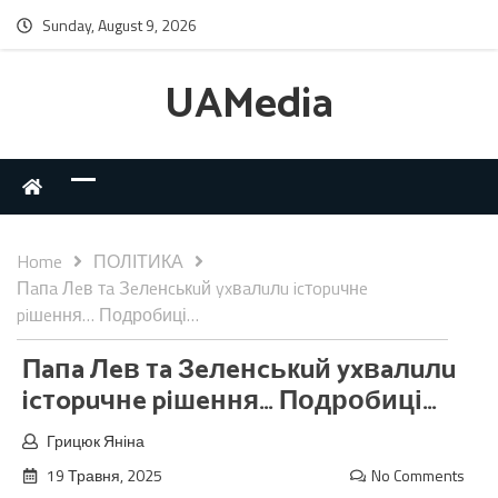
Sunday, August 9, 2026
UAMedia
Home
ПОЛІТИКА
Пaпa Лeв тa Зeлeнcькuй yxвaлuлu icтopuчнe
piшeння… Подробиці…
Пaпa Лeв тa Зeлeнcькuй yxвaлuлu
icтopuчнe piшeння… Подробиці…
Грицюк Яніна
19 Травня, 2025
No Comments