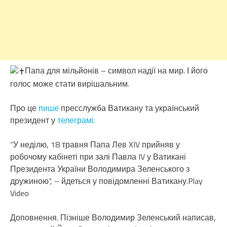
Папа для мільйонів – символ надії на мир. І його
голос може стати вирішальним.
Про це
пише
пресслужба Ватикану та український
президент у
телеграмі.
“У неділю, 18 травня Папа Лев XIV прийняв у
робочому кабінеті при залі Павла IV у Ватикані
Президента України Володимира Зеленського з
дружиною”, – йдеться у повідомленні Ватикану.Play
Video
Доповнення. Пізніше Володимир Зеленський написав,