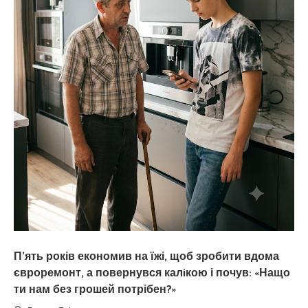
П’ять років економив на їжі, щоб зробити вдома
євроремонт, а повернувся калiкою і почув: «Нащо
ти нам без грошей потрібен?»