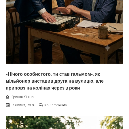
«Нічого особистого, ти став гальмом»: як
мільйонер виставив друга на вулицю, але
приповз на колінах через 3 роки
Грицюк Яніна
7 Липня, 2026
No Comments