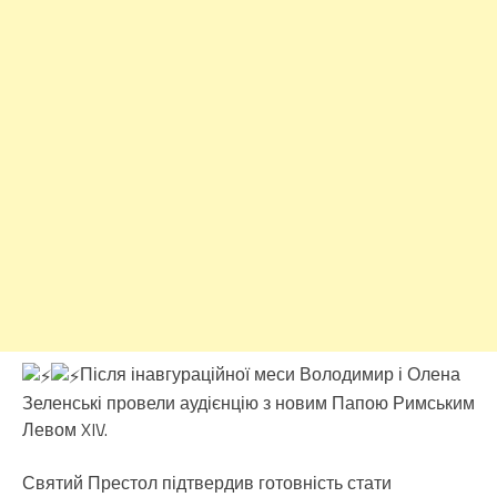
Після інавгураційної меси Володимир і Олена
Зеленські провели аудієнцію з новим Папою Римським
Левом XIV.
Святий Престол підтвердив готовність стати