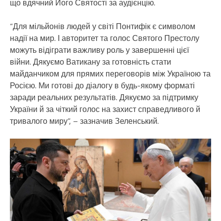
що вдячний Його Святості за аудієнцію.
“Для мільйонів людей у світі Понтифік є символом
надії на мир. І авторитет та голос Святого Престолу
можуть відіграти важливу роль у завершенні цієї
війни. Дякуємо Ватикану за готовність стати
майданчиком для прямих переговорів між Україною та
Росією. Ми готові до діалогу в будь-якому форматі
заради реальних результатів. Дякуємо за підтримку
України й за чіткий голос на захист справедливого й
тривалого миру”, – зазначив Зеленський.