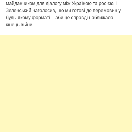
майданчиком для діалогу між Україною та росією. І
Зеленський наголосив, що ми готові до перемовин у
будь-якому форматі – аби це справді наближало
кінець війни.