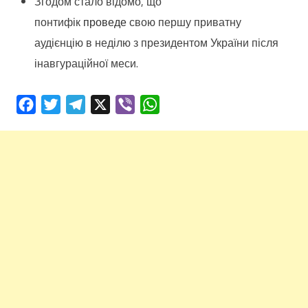
Згодом стало відомо, що
понтифік
проведе
свою першу приватну
аудієнцію в неділю з президентом України після
інавгураційної меси.
Facebook
Twitter
Telegram
X
Viber
WhatsApp