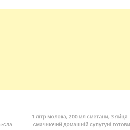
1 літр молока, 200 мл сметани, 3 яйця –
нeсла
смачнючий домашній сулугуні готови