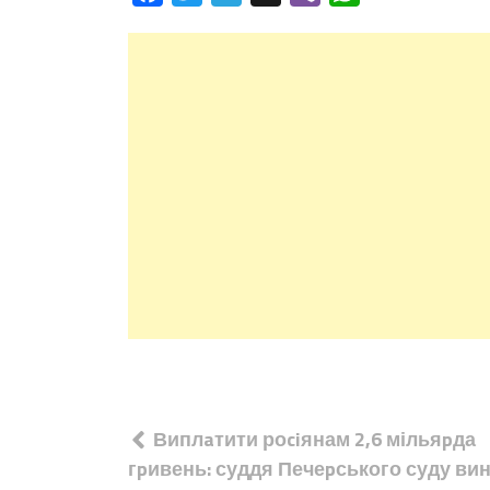
Навігація
Виплaтити роciянам 2,6 мільяpда
записів
гpивень: суддя Печеpського суду ви