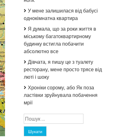
ноги.
У мене залишилася від бабусі
однокімнатна квартира
Я думала, що за роки життя в
міському багатоквартирному
будинку встигла побачити
абсолютно все
Дівчата, я пишу це з туалету
ресторану, мене просто трясе від
люті і шоку
Хроніки сорому, або Як поза
ластівки зруйнувала побачення
мрії
Пошук: