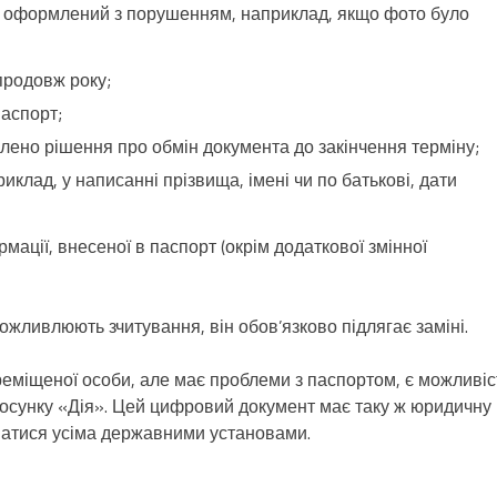
у) оформлений з порушенням, наприклад, якщо фото було
продовж року;
паспорт;
алено рішення про обмін документа до закінчення терміну;
клад, у написанні прізвища, імені чи по батькові, дати
мації, внесеної в паспорт (окрім додаткової змінної
жливлюють зчитування, він обов’язково підлягає заміні.
реміщеної особи, але має проблеми з паспортом, є можливіс
осунку «Дія». Цей цифровий документ має таку ж юридичну
йматися усіма державними установами.