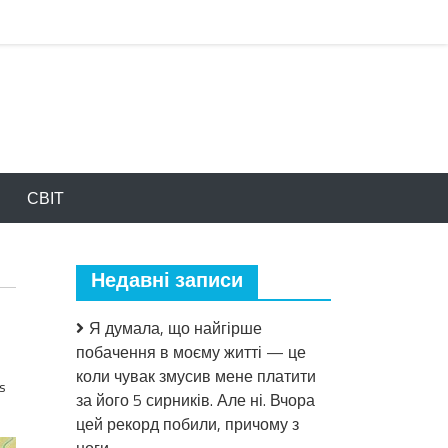
СВІТ
Недавні записи
Я думала, що найгірше
побачення в моєму житті — це
коли чувак змусив мене платити
s
за його 5 сирників. Але ні. Вчора
цей рекорд побили, причому з