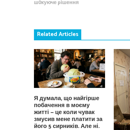
ш0куюче pішення
Related Articles
Я думала, що найгірше
побачення в моєму
житті — це коли чувак
змусив мене платити за
його 5 сирників. Але ні.