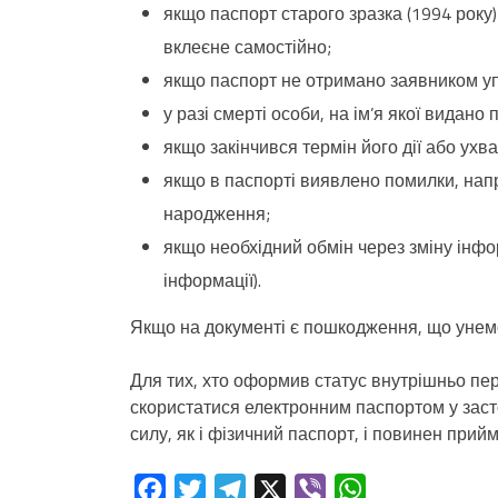
якщо паспорт старого зразка (1994 рок
вклеєне самостійно;
якщо паспорт не отримано заявником у
у разі смерті особи, на ім’я якої видано 
якщо закінчився термін його дії або ухв
якщо в паспорті виявлено помилки, напри
народження;
якщо необхідний обмін через зміну інфор
інформації).
Якщо на документі є пошкодження, що унемо
Для тих, хто оформив статус внутрішньо пе
скористатися електронним паспортом у заст
силу, як і фізичний паспорт, і повинен при
Facebook
Twitter
Telegram
X
Viber
WhatsApp