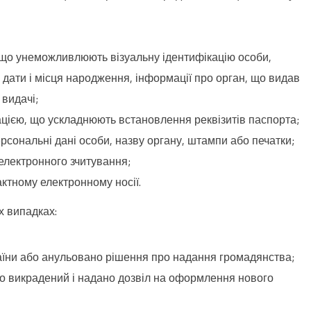
, що унеможливлюють візуальну ідентифікацію особи,
, дати і місця народження, інформації про орган, що видав
 видачі;
цією, що ускладнюють встановлення реквізитів паспорта;
рсональні дані особи, назву органу, штампи або печатки;
електронного зчитування;
ктному електронному носії.
х випадках:
аїни або анульовано рішення про надання громадянства;
о викрадений і надано дозвіл на оформлення нового