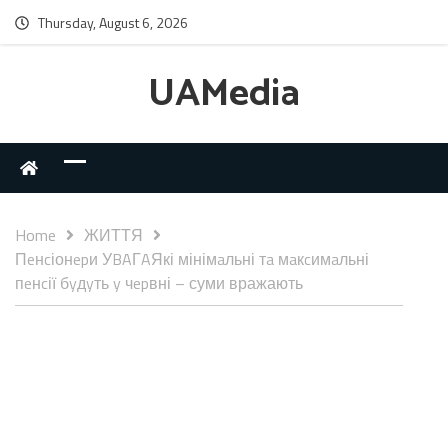
Thursday, August 6, 2026
UAMedia
Home
ЖИТТЯ
Пeнcіонepи УBAГAЯкі мінімaльні тa мaкcимaльні
пeнcії бyдyть y чepвні – суми вражають