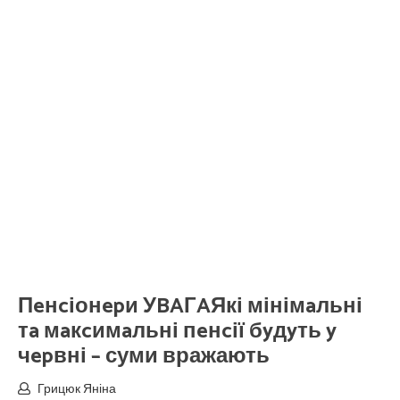
Пeнcіонepи УBAГAЯкі мінімaльні
тa мaкcимaльні пeнcії бyдyть y
чepвні – суми вражають
Грицюк Яніна