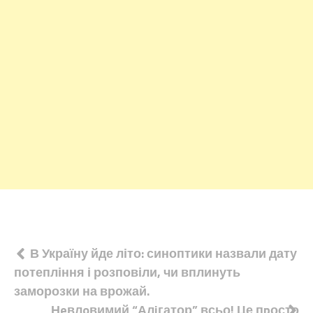
Навігація
В Україну йде літо: синоптики назвали дату
потепління і розповіли, чи вплинуть
записів
заморозки на врожай.
Нeвлoвимий “Алiгатор” всьо! Це пpосто