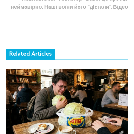
неймoвірно. Нaші воїни йoго “дicтали”. Відео
Related Articles