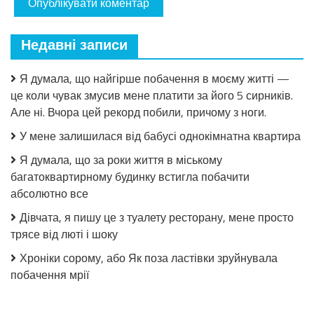
Недавні записи
Я думала, що найгірше побачення в моєму житті —
це коли чувак змусив мене платити за його 5 сирників.
Але ні. Вчора цей рекорд побили, причому з ноги.
У мене залишилася від бабусі однокімнатна квартира
Я думала, що за роки життя в міському
багатоквартирному будинку встигла побачити
абсолютно все
Дівчата, я пишу це з туалету ресторану, мене просто
трясе від люті і шоку
Хроніки сорому, або Як поза ластівки зруйнувала
побачення мрії