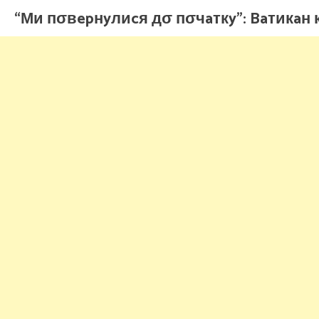
“Ми пσвepнyлиcя дσ пσчaткy”: Baтикaн