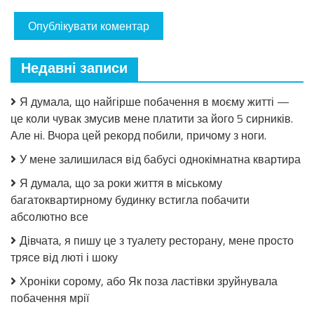
Недавні записи
Я думала, що найгірше побачення в моєму житті —
це коли чувак змусив мене платити за його 5 сирників.
Але ні. Вчора цей рекорд побили, причому з ноги.
У мене залишилася від бабусі однокімнатна квартира
Я думала, що за роки життя в міському
багатоквартирному будинку встигла побачити
абсолютно все
Дівчата, я пишу це з туалету ресторану, мене просто
трясе від люті і шоку
Хроніки сорому, або Як поза ластівки зруйнувала
побачення мрії