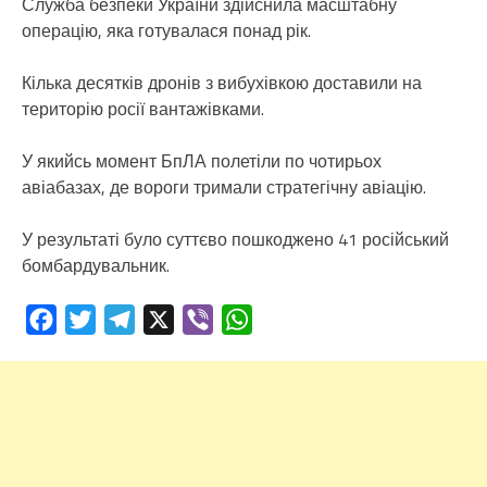
Служба безпеки України здійснила масштабну
операцію, яка готувалася понад рік.
Кілька десятків дронів з вибухівкою доставили на
територію росії вантажівками.
У якийсь момент БпЛА полетіли по чотирьох
авіабазах, де вороги тримали стратегічну авіацію.
У результаті було суттєво пошкоджено 41 російський
бомбардувальник.
Facebook
Twitter
Telegram
X
Viber
WhatsApp