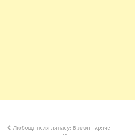
Навігація
Любощі після ляпасу: Бріжит гаряче