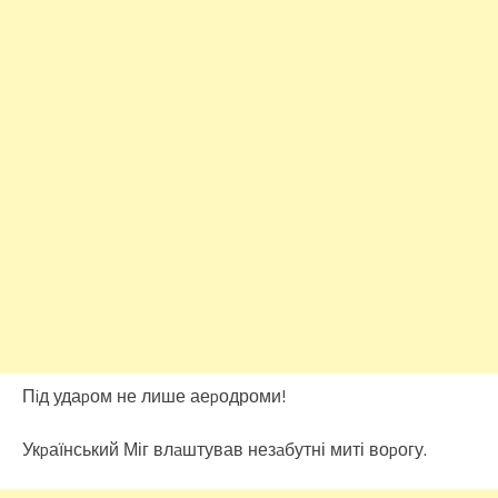
Пiд удаpом не лише аеpодроми!
Укpаїнський Міг влaштував незaбутні миті воpогу.