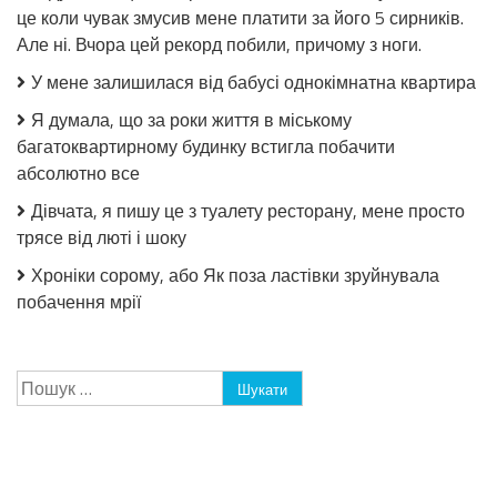
це коли чувак змусив мене платити за його 5 сирників.
Але ні. Вчора цей рекорд побили, причому з ноги.
У мене залишилася від бабусі однокімнатна квартира
Я думала, що за роки життя в міському
багатоквартирному будинку встигла побачити
абсолютно все
Дівчата, я пишу це з туалету ресторану, мене просто
трясе від люті і шоку
Хроніки сорому, або Як поза ластівки зруйнувала
побачення мрії
Пошук: