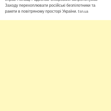
Заходу перехоплювати російські безпілотники та
ракети в повітряному просторі України. tsn.ua