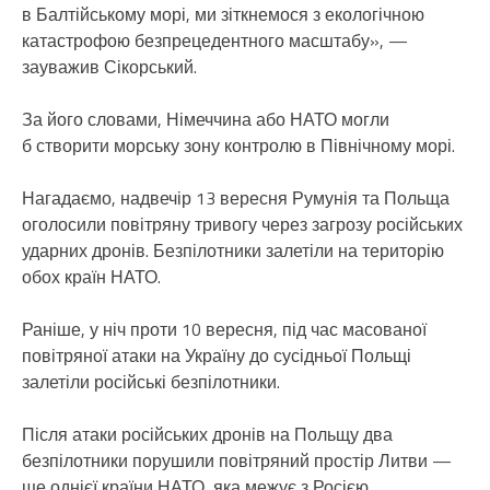
в Балтійському морі, ми зіткнемося з екологічною
катастрофою безпрецедентного масштабу», —
зауважив Сікорський.
За його словами, Німеччина або НАТО могли
б створити морську зону контролю в Північному морі.
Нагадаємо, надвечір 13 вересня Румунія та Польща
оголосили повітряну тривогу через загрозу російських
ударних дронів. Безпілотники залетіли на територію
обох країн НАТО.
Раніше, у ніч проти 10 вересня, під час масованої
повітряної атаки на Україну до сусідньої Польщі
залетіли російські безпілотники.
Після атаки російських дронів на Польщу два
безпілотники порушили повітряний простір Литви —
ще однієї країни НАТО, яка межує з Росією.