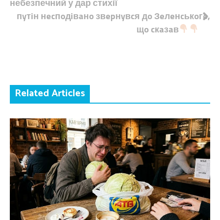
небезпечний у дар стихії
пyтiн нecпoдiвaнo звepнyвcя дo Зeлeнcькoгo,
щo cкaзaв
Related Articles