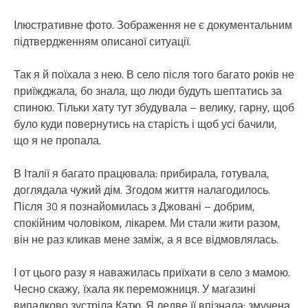
Ілюстративне фото. Зображення не є документальним
підтвердженням описаної ситуації.
Так я й поїхала з нею. В село після того багато років не
приїжджала, бо знала, що люди будуть шептатись за
спиною. Тільки хату тут збудувала – велику, гарну, щоб
було куди повернутись на старість і щоб усі бачили,
що я не пропала.
В Італії я багато працювала: прибирала, готувала,
доглядала чужий дім. Згодом життя налагодилось.
Після 30 я познайомилась з Джовані – добрим,
спокійним чоловіком, лікарем. Ми стали жити разом,
він не раз кликав мене заміж, а я все відмовлялась.
І от цього разу я наважилась приїхати в село з мамою.
Чесно скажу, їхала як переможниця. У магазині
випадково зустріла Катю. Я ледве її впізнала: змучена,