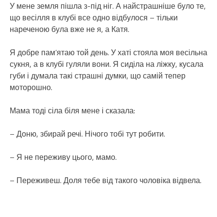
У мене земля пішла з-під ніг. А найстрашніше було те,
що весілля в клубі все одно відбулося – тільки
нареченою була вже не я, а Катя.
Я добре пам’ятаю той день. У хаті стояла моя весільна
сукня, а в клубі гуляли вони. Я сиділа на ліжку, кусала
губи і думала такі страшні думки, що самій тепер
моторошно.
Мама тоді сіла біля мене і сказала:
– Доню, збирай речі. Нічого тобі тут робити.
– Я не переживу цього, мамо.
– Переживеш. Доля тебе від такого чоловіка відвела.