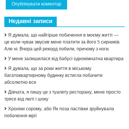
Недавні записи
Я думала, що найгірше побачення в моєму житті —
це коли чувак змусив мене платити за його 5 сирників.
Але ні. Вчора цей рекорд побили, причому з ноги.
У мене залишилася від бабусі однокімнатна квартира
Я думала, що за роки життя в міському
багатоквартирному будинку встигла побачити
абсолютно все
Дівчата, я пишу це з туалету ресторану, мене просто
трясе від люті і шоку
Хроніки сорому, або Як поза ластівки зруйнувала
побачення мрії