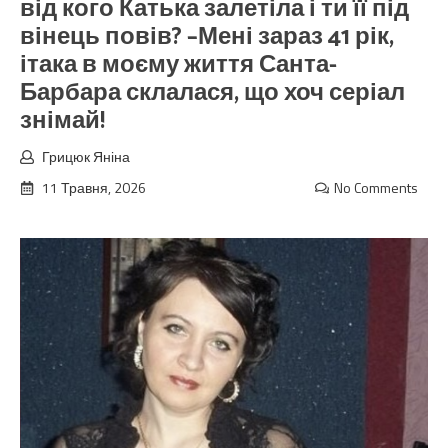
від кого Катька залетіла і ти її під
вінець повів? –Мені зараз 41 рік,
ітака в моєму життя Санта-
Барбара склалася, що хоч серіал
знімай!
Грицюк Яніна
11 Травня, 2026
No Comments