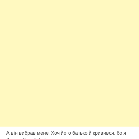
А він вибрав мене. Хоч його батько й кривився, бо я