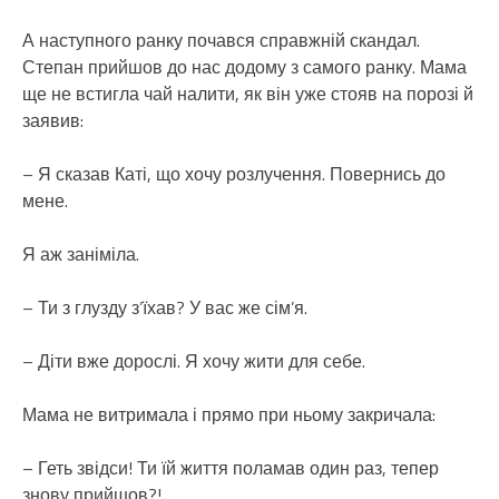
А наступного ранку почався справжній скандал.
Степан прийшов до нас додому з самого ранку. Мама
ще не встигла чай налити, як він уже стояв на порозі й
заявив:
– Я сказав Каті, що хочу розлучення. Повернись до
мене.
Я аж заніміла.
– Ти з глузду з’їхав? У вас же сім’я.
– Діти вже дорослі. Я хочу жити для себе.
Мама не витримала і прямо при ньому закричала:
– Геть звідси! Ти їй життя поламав один раз, тепер
знову прийшов?!