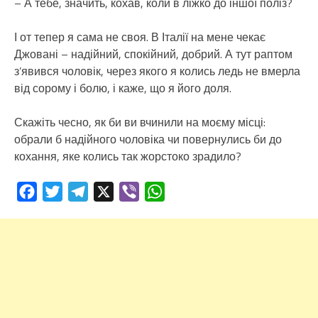
– А тебе, значить, кохав, коли в ліжко до іншої поліз?
І от тепер я сама не своя. В Італії на мене чекає
Джовані – надійний, спокійний, добрий. А тут раптом
з’явився чоловік, через якого я колись ледь не вмерла
від сорому і болю, і каже, що я його доля.
Скажіть чесно, як би ви вчинили на моєму місці:
обрали б надійного чоловіка чи повернулись би до
кохання, яке колись так жорстоко зрадило?
Facebook
Twitter
Telegram
X
Viber
WhatsApp