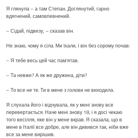
Я глянула – а там Степан. Доглянутий, гарно
вдягнений, самовпевнений.
– Сідай, підвезу, – сказав він.
Не знаю, чому я сіла. Ми їхали, і він без сорому почав:
– Я тебе весь цей час пам’ятав.
– Та невже? А як же дружина, діти?
– То все не те. Ти в мене з голови не виходила.
Я слухала його і відчувала, як у мені знову все
перевертається. Наче мені знову 18, і я досі чекаю
того весілля, яке він у мене вкрав. Я сказала, що в
мене в Італії все добре, але він дивився так, ніби вже
все за мене вирішив.