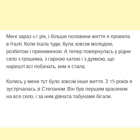
Мені зараз 41 рік, і більше половини життя я провела
в Італії. Коли їхала туди, була зовсім молодою,
розбитою і приниженою. А тепер повернулась у рідне
село з грошима, з гарною хатою і з думкою, що
нарешті всі побачать, ким я стала.
Колись у мене тут було зовсім інше життя. З 15 років я
зустрічалась зі Степаном. Він був першим красенем
на все село, і за ним дівчата табунами бігали.