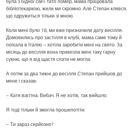
була з бідної сім’ї: тато помер, мама працювала
бібліотекаркою, жили ми скромно. Але Степан клявся,
що одружиться тільки зі мною.
Коли мені було 18, ми вже призначили дату весілля.
Домовились про застілля в клубі, мама саме тому й
поїхала в Італію – хотіла заробити мені на свято. За
місяць до весілля вона привезла мені таку гарну
сукню, що я від щастя спати не могла.
А потім за два тижні до весілля Степан прийшов до
мене і сказав:
– Катя вагітна. Вибач. Я не хотів, так вийшло.
Я тоді тільки й змогла прошепотіти:
– Ти зараз серйозно?