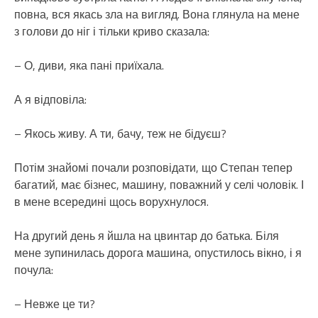
повна, вся якась зла на вигляд. Вона глянула на мене
з голови до ніг і тільки криво сказала:
– О, диви, яка пані приїхала.
А я відповіла:
– Якось живу. А ти, бачу, теж не бідуєш?
Потім знайомі почали розповідати, що Степан тепер
багатий, має бізнес, машину, поважний у селі чоловік. І
в мене всередині щось ворухнулося.
На другий день я йшла на цвинтар до батька. Біля
мене зупинилась дорога машина, опустилось вікно, і я
почула:
– Невже це ти?