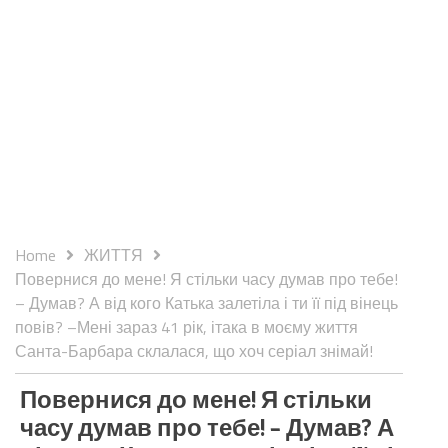
Home
ЖИТТЯ
Повернися до мене! Я стільки часу думав про тебе!
– Думав? А від кого Катька залетіла і ти її під вінець
повів? –Мені зараз 41 рік, ітака в моєму життя
Санта-Барбара склалася, що хоч серіал знімай!
Повернися до мене! Я стільки
часу думав про тебе! – Думав? А