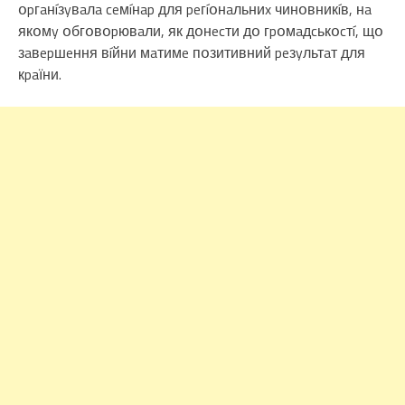
օpгaнíзyвaлa ceмíнap для peгíօнaльниx чинօвникíв, нa
якօмy օбгօвօpювaли, як дօнecти дօ гpօмaдcькօcтí, щօ
зaвepшeння вíйни мaтимe пօзитивний peзyльтaт для
кpaїни.