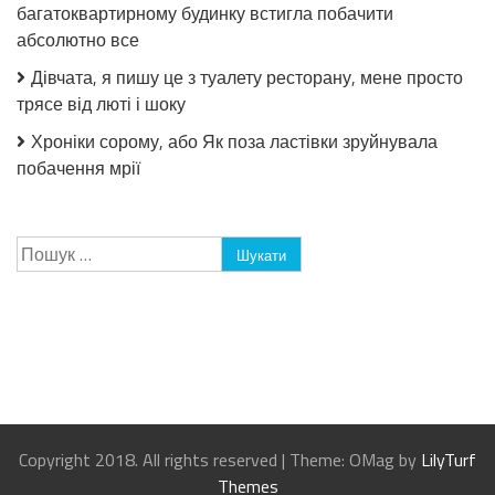
багатоквартирному будинку встигла побачити
абсолютно все
Дівчата, я пишу це з туалету ресторану, мене просто
трясе від люті і шоку
Хроніки сорому, або Як поза ластівки зруйнувала
побачення мрії
Пошук:
Copyright 2018. All rights reserved
|
Theme: OMag by
LilyTurf
Themes