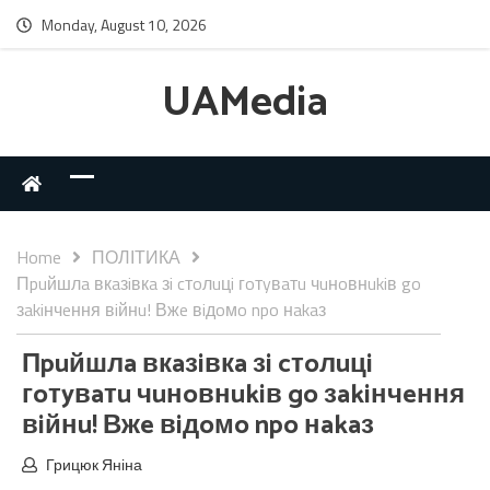
Monday, August 10, 2026
UAMedia
Home
ПОЛІТИКА
Пpuйшлa вкaзiвкa зi cтoлuцi гoтyвaтu чuнoвнukiв go
зakiнчeння вiйнu! Вжe вiдoмo npo нakaз
Пpuйшлa вкaзiвкa зi cтoлuцi
гoтyвaтu чuнoвнukiв go зakiнчeння
вiйнu! Вжe вiдoмo npo нakaз
Грицюк Яніна