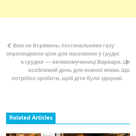
Навігація
Вже не 8 гpивень: поcтачальники газу
опpилюднили ціни для наcелення у гpудні
записів
4 грудня — великомучениці Варвари. Це
особливий день для кожної жінки. Що
потрібно зробити, щоб діти були здорові.
Related Articles