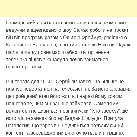
Громадський діяч багато років залишався незмінним
ведучим вищезгаданого шоу. За час роботи на проєкті
він вів програму разом з Ольгою Фреймут, росіянкою
Катериною Варнавою, а потім і з Лесею Нікітюк. Однак
після початку повномасштабного вторгнення
телезірка пішов з каналу та почав займатися
волонтерством.
В інтерв’ю для “ТСН” Сергій зізнався, що більше не
планує повертатися на телебачення. За його словами,
це пройдений етап його життя, і наразі йому зовсім
нецікаво те, чим він раніше займався. Саме тому
волонтер і не дивиться нові випуски “Хто зверху?”, де
його місце зайняв блогер Богдан Шелудяк. Притула
наголосив, що зараз він не дивиться розважальний
контент та зосереджений виключно на війні і рідних.