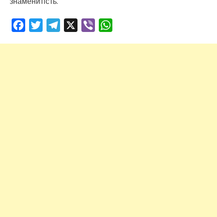
знаменитість.
Facebook
Twitter
Telegram
X
Viber
WhatsApp