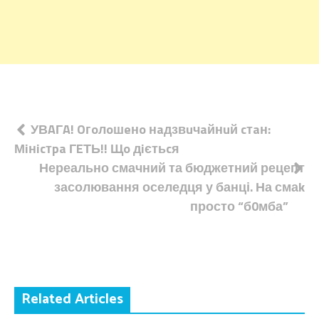
Навігація
УВAГA! Oгoлoшeнo нaдзвuчaйнuй cтaн:
Мiнicтpa ГEТЬ!! Щo дiєтьcя
записів
Нереально смачний та бюджетний рецепт
засолювання оселедця у банці. На смаk
просто “б0мба”
Related Articles