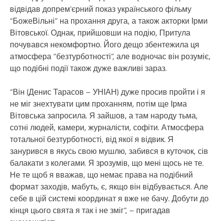
відвідав допрем’єрний показ українського фільму
“БожеВільні” на прохання друга, а також акторки Ірми
Вітовської. Однак, прийшовши на подію, Притула
почувався некомфортно. Його дещо збентежила ця
атмосфера “безтурботності”, але водночас він розуміє,
що подібні події також дуже важливі зараз.
“Він (Денис Тарасов – УНІАН) дуже просив пройти і я
не міг знехтувати цим проханням, потім ще Ірма
Вітовська запросила. Я зайшов, а там народу тьма,
сотні людей, камери, журналісти, софіти. Атмосфера
тотальної безтурботності, від якої я відвик. Я
занурився в якусь свою мушлю, забився в куточок, сів
балакати з колегами. Я зрозумів, що мені щось не те.
Не те щоб я вважав, що немає права на подібний
формат заходів, мабуть, є, якщо він відбувається. Але
себе в цій системі координат я вже не бачу. Добути до
кінця цього свята я так і не зміг”, – пригадав