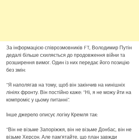
За інформацією співрозмовників FT, Володимир Путін
дедалі більше схиляється до продовження війни та
розширення вимог. Один із них передає його позицію
без змін:
“Я наполягав на тому, щоб він закінчив на нинішніх
лініях фронту. Він постійно каже: “Ні, я не можу йти на
компроміс у цьому питанні”.
Інше джерело описує логіку Кремля так:
“Він не візьме Запоріжжя, він не візьме Донбас, він не
візьме Херсон. Але пам’ятайте, що план завжди