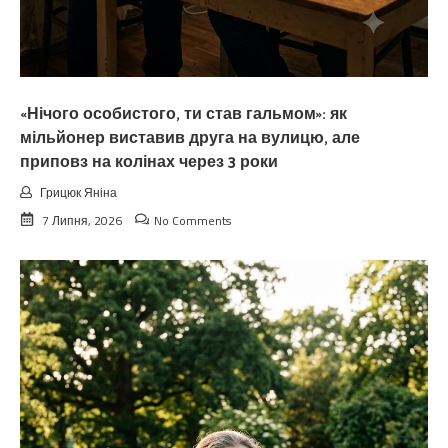
«Нічого особистого, ти став гальмом»: як
мільйонер виставив друга на вулицю, але
приповз на колінах через 3 роки
Грицюк Яніна
7 Липня, 2026
No Comments