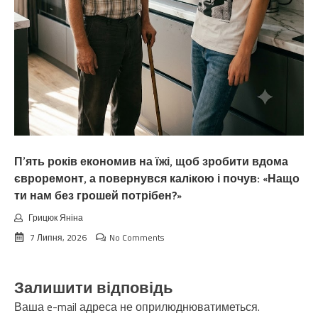
П’ять років економив на їжі, щоб зробити вдома
євроремонт, а повернувся калiкою і почув: «Нащо
ти нам без грошей потрібен?»
Грицюк Яніна
7 Липня, 2026
No Comments
Залишити відповідь
Ваша e-mail адреса не оприлюднюватиметься.