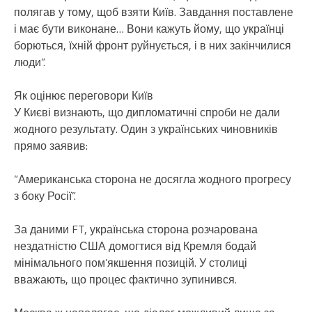
полягав у тому, щоб взяти Київ. Завдання поставлене
і має бути виконане… Вони кажуть йому, що українці
борються, їхній фронт руйнується, і в них закінчилися
люди”.
Як оцінює переговори Київ
У Києві визнають, що дипломатичні спроби не дали
жодного результату. Один з українських чиновників
прямо заявив:
“Американська сторона не досягла жодного прогресу
з боку Росії”.
За даними FT, українська сторона розчарована
нездатністю США домогтися від Кремля бодай
мінімального пом’якшення позицій. У столиці
вважають, що процес фактично зупинився.