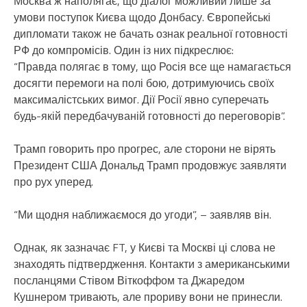
Москва ж наполягає, що діалог можливий лише за
умови поступок Києва щодо Донбасу. Європейські
дипломати також не бачать ознак реальної готовності
РФ до компромісів. Один із них підкреслює:
“Правда полягає в тому, що Росія все ще намагається
досягти перемоги на полі бою, дотримуючись своїх
максималістських вимог. Дії Росії явно суперечать
будь-якій передбачуваній готовності до переговорів”.
Трамп говорить про прогрес, але сторони не вірять
Президент США Дональд Трамп продовжує заявляти
про рух уперед.
“Ми щодня наближаємося до угоди”, – заявляв він.
Однак, як зазначає FT, у Києві та Москві ці слова не
знаходять підтвердження. Контакти з американськими
посланцями Стівом Віткоффом та Джаредом
Кушнером тривають, але прориву вони не принесли.