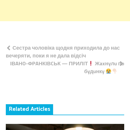
Навігація
Сестра чоловіка щодня приходила до нас
вечеряти, поки я не дала відсіч
записів
ІВAНO-ФPAНКІВCЬК — ПPИЛІТ
Жaxнyлu пo
бyдuнкy
Related Articles