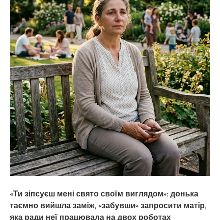
«Ти зіпсуєш мені свято своїм виглядом»: донька
таємно вийшла заміж, «забувши» запросити матір,
яка ради неї працювала на двох роботах