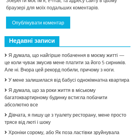
Зберегти моє ім'я, e-mail, та адресу сайту в цьому
браузері для моїх подальших коментарів.
Недавні записи
Я думала, що найгірше побачення в моєму житті —
це коли чувак змусив мене платити за його 5 сирників.
Але ні. Вчора цей рекорд побили, причому з ноги.
У мене залишилася від бабусі однокімнатна квартира
Я думала, що за роки життя в міському
багатоквартирному будинку встигла побачити
абсолютно все
Дівчата, я пишу це з туалету ресторану, мене просто
трясе від люті і шоку
Хроніки сорому, або Як поза ластівки зруйнувала