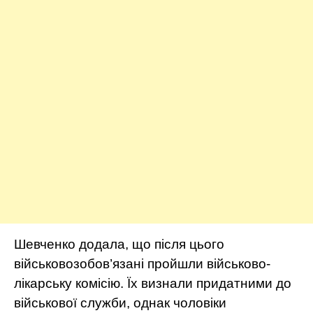
Шевченко додала, що після цього
військовозобов’язані пройшли військово-
лікарську комісію. Їх визнали придатними до
військової служби, однак чоловіки