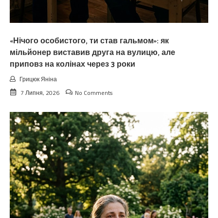
«Нічого особистого, ти став гальмом»: як
мільйонер виставив друга на вулицю, але
приповз на колінах через 3 роки
Грицюк Яніна
7 Липня, 2026
No Comments