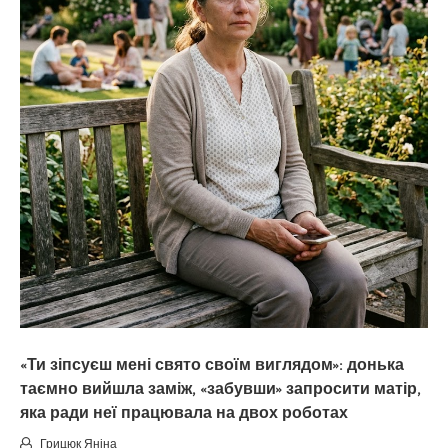
«Ти зіпсуєш мені свято своїм виглядом»: донька
таємно вийшла заміж, «забувши» запросити матір,
яка ради неї працювала на двох роботах
Грицюк Яніна