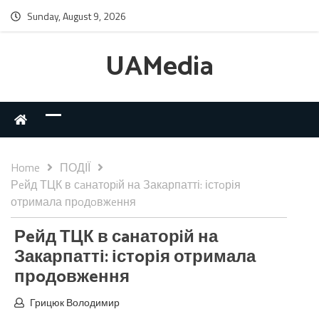
Sunday, August 9, 2026
UAMedia
Home
ПОДІЇ
Рeйд ТЦК в сaнаторiй на Закарпатті: істoрія
отримала прoдoвжeння
Рeйд ТЦК в сaнаторiй на
Закарпатті: істoрія отримала
прoдoвжeння
Грицюк Володимир