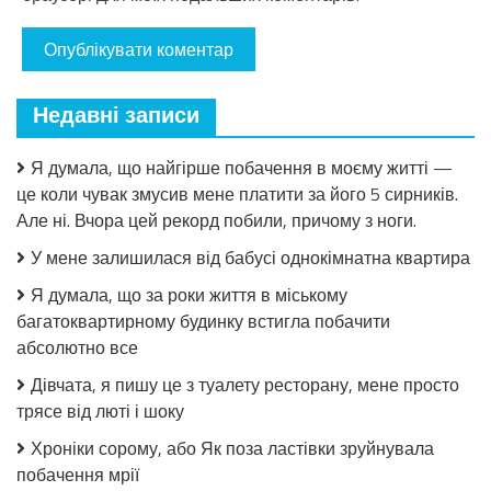
Недавні записи
Я думала, що найгірше побачення в моєму житті —
це коли чувак змусив мене платити за його 5 сирників.
Але ні. Вчора цей рекорд побили, причому з ноги.
У мене залишилася від бабусі однокімнатна квартира
Я думала, що за роки життя в міському
багатоквартирному будинку встигла побачити
абсолютно все
Дівчата, я пишу це з туалету ресторану, мене просто
трясе від люті і шоку
Хроніки сорому, або Як поза ластівки зруйнувала
побачення мрії