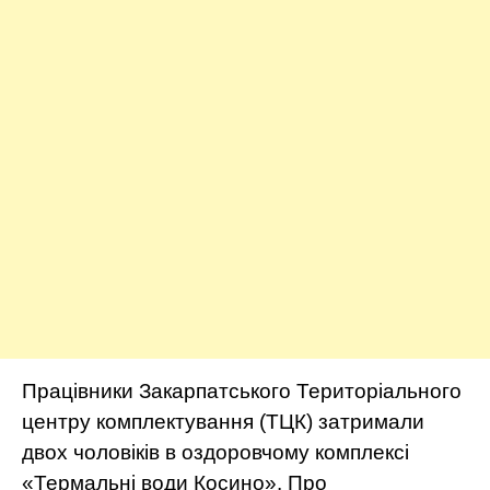
Працівники Закарпатського Територіального
центру комплектування (ТЦК) затримали
двох чоловіків в оздоровчому комплексі
«Термальні води Косино». Про