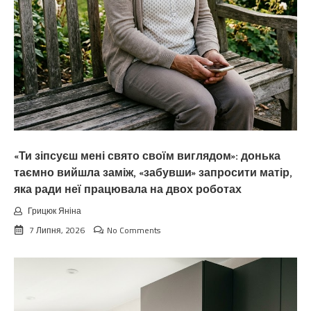
«Ти зіпсуєш мені свято своїм виглядом»: донька
таємно вийшла заміж, «забувши» запросити матір,
яка ради неї працювала на двох роботах
Грицюк Яніна
7 Липня, 2026
No Comments