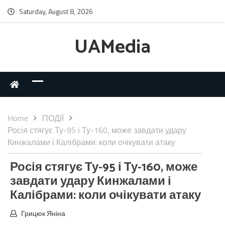
Saturday, August 8, 2026
UAMedia
Home
ПОДІЇ
Росія стягує Ту-95 і Ту-160, може завдати удару
Кинжалами і Калібрами: коли очікувати атаку
Росія стягує Ту-95 і Ту-160, може
завдати удару Кинжалами і
Калібрами: коли очікувати атаку
Грицюк Яніна