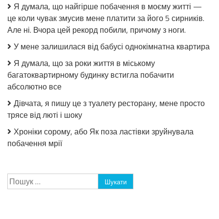
Я думала, що найгірше побачення в моєму житті —
це коли чувак змусив мене платити за його 5 сирників.
Але ні. Вчора цей рекорд побили, причому з ноги.
У мене залишилася від бабусі однокімнатна квартира
Я думала, що за роки життя в міському
багатоквартирному будинку встигла побачити
абсолютно все
Дівчата, я пишу це з туалету ресторану, мене просто
трясе від люті і шоку
Хроніки сорому, або Як поза ластівки зруйнувала
побачення мрії
Пошук: