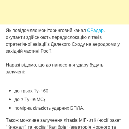
Як повідомляє моніторинговий канал
ЄРадар
,
окупанти здійснюють передислокацію літаків
стратегічної авіації з Далекого Сходу на аеродроми у
західній частині Росії.
Наразі відомо, що до нанесення удару будуть
залучені:
до трьох Ту-160;
до 7 Ту-95МС;
помірна кількість ударних БПЛА.
Також можливе залучення літаків МіГ-31К (носії ракет
“Кинжал”) та носіїв “Калібрів” (акваторія Чорного та