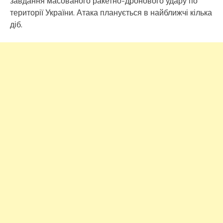
завдання масованого ракетно-дронового удару по
території України. Атака планується в найближчі кілька
діб.