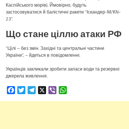
Каспійського морів). Ймовірно, будуть
застосовуватися й балістичні ракети “Іскандер-М/КN-
23”.
Що стане ціллю атаки РФ
“Цілі – без змін. Західні та центральні частини
України”, – йдеться в повідомленні.
Українців закликали зробити запаси води та резервні
джерела живлення.
Facebook
Twitter
Telegram
X
Viber
WhatsApp