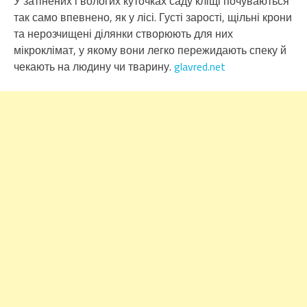
У затінених і вологих куточках саду кліщі почуваються
так само впевнено, як у лісі. Густі зарості, щільні крони
та нерозчищені ділянки створюють для них
мікроклімат, у якому вони легко пережидають спеку й
чекають на людину чи тварину.
glavred.net