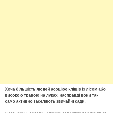
Хоча більшість людей асоціює кліщів із лісом або
високою травою на луках, насправді вони так
само активно заселяють звичайні сади.