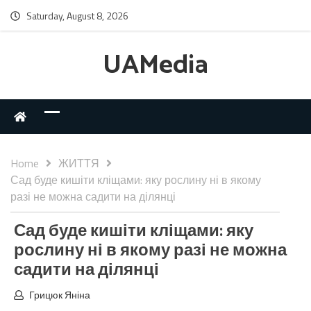
Saturday, August 8, 2026
UAMedia
Home
ЖИТТЯ
Сад буде кишіти кліщами: яку рослину ні в якому
разі не можна садити на ділянці
Сад буде кишіти кліщами: яку
рослину ні в якому разі не можна
садити на ділянці
Грицюк Яніна