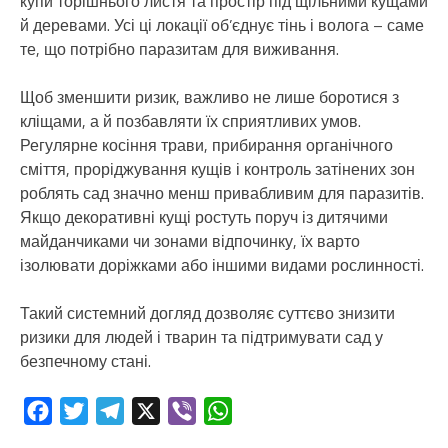
купи торішнього листя та простір під щільними кущами
й деревами. Усі ці локації об’єднує тінь і волога – саме
те, що потрібно паразитам для виживання.
Щоб зменшити ризик, важливо не лише боротися з
кліщами, а й позбавляти їх сприятливих умов.
Регулярне косіння трави, прибирання органічного
сміття, проріджування кущів і контроль затінених зон
роблять сад значно менш привабливим для паразитів.
Якщо декоративні кущі ростуть поруч із дитячими
майданчиками чи зонами відпочинку, їх варто
ізолювати доріжками або іншими видами рослинності.
Такий системний догляд дозволяє суттєво знизити
ризики для людей і тварин та підтримувати сад у
безпечному стані.
Facebook
Twitter
Telegram
X
Viber
WhatsApp