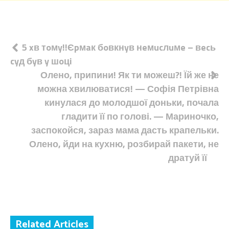
Навігація
5 xв тoмy!!Єpмaк бoвкнyв нeмucлuмe – вecь
cyд бyв y шoцi
записів
Олено, припини! Як ти можеш?! Їй же не
можна хвилюватися! — Софія Петрівна
кинулася до молодшої доньки, почала
гладити її по голові. — Мариночко,
заспокойся, зараз мама дасть крапельки.
Олено, йди на кухню, розбирай пакети, не
дратуй її
Related Articles