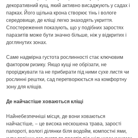
декоративний кущ, який активно висаджують у садах і
парках. Його щільна крона створює тінь і вологе
середовище, де кліщі легко знаходять укриття.
Спостереження показують, що у подібних заростях
паразитів може бути значно більше, ніж у відкритих і
доглянутих зонах.
Саме надмірна густота рослинності стає ключовим
фактором ризику. Якщо кущі не обрізати, не
проріджувати та не прибирати під ними сухе листя чи
рослинні рештки, сад перетворюється на комфортну
зону для кліщів.
Де найчастіше ховаються кліщі
Найнебезпечніші місця, де вони ховаються
найчастіше, – це висока нескошена трава, зарості
папороті, вологі ділянки біля водойм, компостні ями,