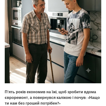
П’ять років економив на їжі, щоб зробити вдома
євроремонт, а повернувся калiкою і почув: «Нащо
ти нам без грошей потрібен?»