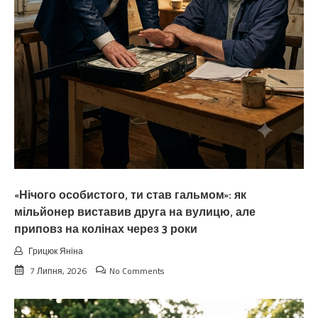
«Нічого особистого, ти став гальмом»: як
мільйонер виставив друга на вулицю, але
приповз на колінах через 3 роки
Грицюк Яніна
7 Липня, 2026
No Comments