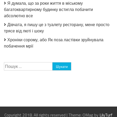
Я думала, що за роки життя в міському
багатоквартирному будинку встигла побачити
абсолютно все
Дівчата, я пишу це з туалету ресторану, мене просто
трясе від люті і шоку
Хроніки сорому, або Як поза ластівки зруйнувала
побачення мрії
Пошук:
Copyright 2018. All rights reserved
|
Theme: OMag by
LilyTurf