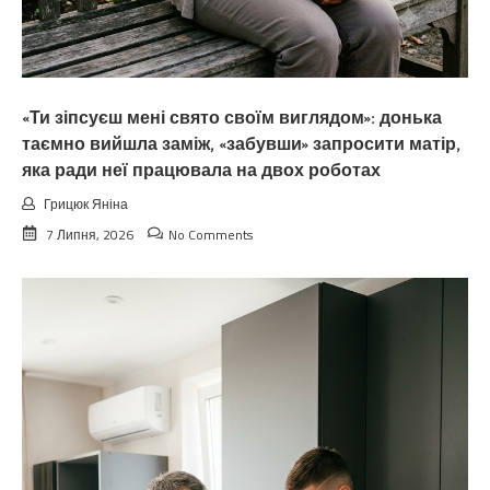
«Ти зіпсуєш мені свято своїм виглядом»: донька
таємно вийшла заміж, «забувши» запросити матір,
яка ради неї працювала на двох роботах
Грицюк Яніна
7 Липня, 2026
No Comments