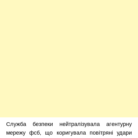
Служба безпеки нейтралізувала агентурну
мережу фсб, що коригувала повітряні удари