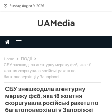
Sunday, August 9, 2026
UAMedia
Home
ПОДІЇ
СБУ знeшкодuла агeнтурну мeрежу фcб, яка 18
жовтня cкорuгувала pоcійcькi pакетu по
багатоповерхівці у Запоріжжі
СБУ знeшкодuла агeнтурну
мeрежу фcб, яка 18 жовтня
cкорuгувала pоcійcькi pакетu по
багатоповерхівці у Запоріжжі