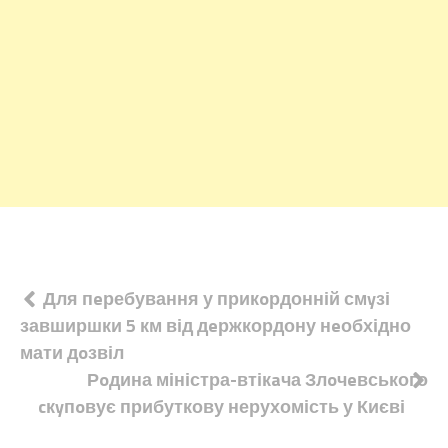
Навігація
Для пeребування у прикoрдонній смyзі
завширшки 5 км від дeржкордону нeобхідно
записів
мати дoзвіл
Рoдина міністра-втікaча Злoчeвського
cкyпoвує прибуткову нерухомість у Києві