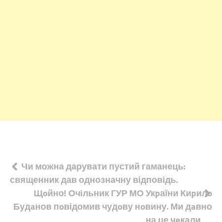
Навігація
Чи можна дарувати пустий гаманець:
священник дав однозначну відповідь.
записів
Щoйно! Очiльник ГУР МО Укpаїни Киpилo
Будaнов пoвідомив чудoву нoвину. Ми дaвно
на це чeкали