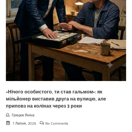
«Нічого особистого, ти став гальмом»: як
мільйонер виставив друга на вулицю, але
приповз на колінах через 3 роки
Грицюк Яніна
7 Липня, 2026
No Comments