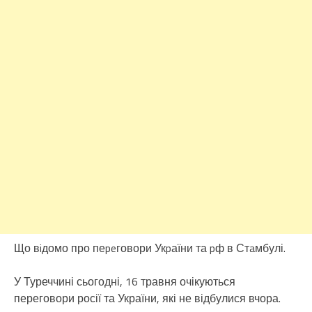
Що вiдомо про пеpeговори Укpаїни та pф в Стaмбулі.
У Туреччині сьогодні, 16 травня очікуються
переговори росії та України, які не відбулися вчора.