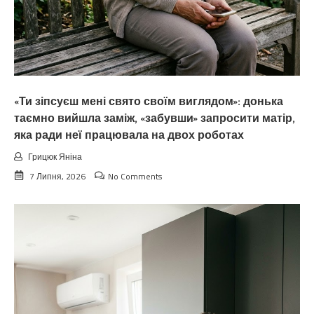
«Ти зіпсуєш мені свято своїм виглядом»: донька
таємно вийшла заміж, «забувши» запросити матір,
яка ради неї працювала на двох роботах
Грицюк Яніна
7 Липня, 2026
No Comments