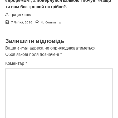
євроремонт, а повернувся калiкою і почув: «Нащо
ти нам без грошей потрібен?»
Грицюк Яніна
7 Липня, 2026
No Comments
Залишити відповідь
Ваша e-mail адреса не оприлюднюватиметься.
Обов’язкові поля позначені
*
Коментар
*