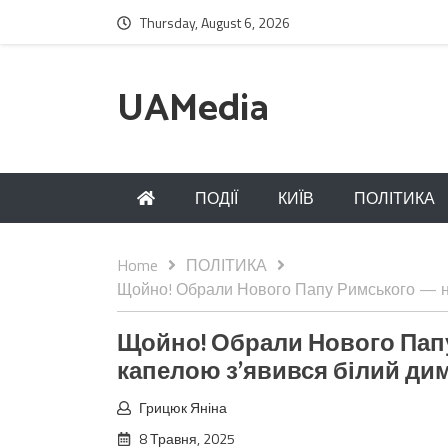
Thursday, August 6, 2026
UAMedia
ПОДІЇ
КИЇВ
ПОЛІТИКА
Home
ПОЛІТИКА
Щойно! Обрали Нового Папу Римського — н
Щойно! Обрали Нового Пап
капелою з’явився білий ди
Грицюк Яніна
8 Травня, 2025