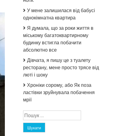
ноги.
У мене залишилася від бабусі
однокімнатна квартира
Я думала, що за роки життя в
міському багатоквартирному
будинку встигла побачити
абсолютно все
Дівчата, я пишу це з туалету
ресторану, мене просто трясе від
люті і шоку
Хроніки сорому, або Як поза
ластівки зруйнувала побачення
мрії
Пошук: