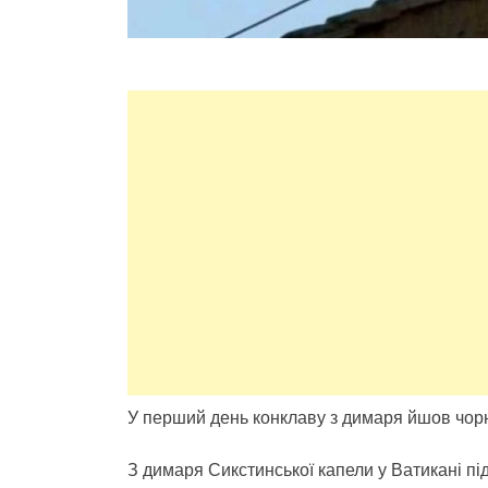
У перший день конклаву з димаря йшов чорн
З димаря Сикстинської капели у Ватикані під