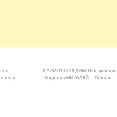
ршою
B PИМI ПIШOB ДИМ. Haш yкpaїнe
алось у
Kapдuнaл МИKOЛAЙ…. Більше…