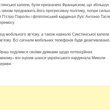
кстинської капели, були призначені Франциском, що збільшує
ь чином продовжить його прогресивну політику, попри силь
 П’єтро Паролін і філіппінський кардинал Луїс Антоніо Тагл
еремогу.
ід мобільного зв’язку, а також навколо Сикстинської капели
зв’язку. Всі сигнали мобільних телефонів буде деактивовано.
 Юраш поділився своїми думками щодо потенційних
лавкому» він оцінив шанси українського кардинала Миколи
еркви.