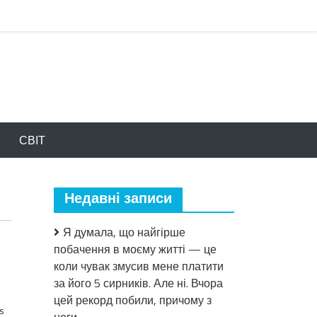
СВІТ
Недавні записи
Я думала, що найгірше
побачення в моєму житті — це
коли чувак змусив мене платити
за його 5 сирників. Але ні. Вчора
цей рекорд побили, причому з
s