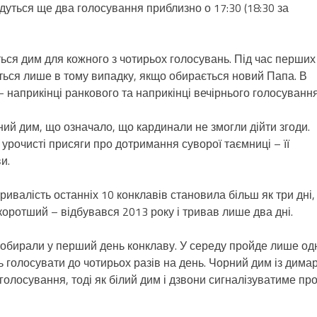
удуться ще два голосування приблизно о 17:30 (18:30 за
ься дим для кожного з чотирьох голосувань. Під час перших
ється лише в тому випадку, якщо обирається новий Папа. В
 наприкінці ранкового та наприкінці вечірнього голосування
ий дим, що означало, що кардинали не змогли дійти згоди.
рочисті присяги про дотримання суворої таємниці – її
и.
валість останніх 10 конклавів становила більш як три дні, 
коротший – відбувався 2013 року і тривав лише два дні.
 обирали у перший день конклаву. У середу пройде лише од
 голосувати до чотирьох разів на день. Чорний дим із дима
голосування, тоді як білий дим і дзвони сигналізуватиме пр