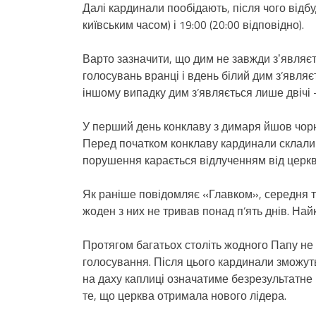
Далі кардинали пообідають, після чого відб
київським часом) і 19:00 (20:00 відповідно).
Варто зазначити, що дим не завжди зʼявляєт
голосувань вранці і вдень білий дим з’явля
іншому випадку дим з’являється лише двічі –
У перший день конклаву з димаря йшов чорн
Перед початком конклаву кардинали склали у
порушення карається відлученням від церкв
Як раніше повідомляє «Главком», середня три
жоден з них не тривав понад п’ять днів. Най
Протягом багатьох століть жодного Папу не
голосування. Після цього кардинали зможуть
на даху каплиці означатиме безрезультатне 
те, що церква отримала нового лідера.