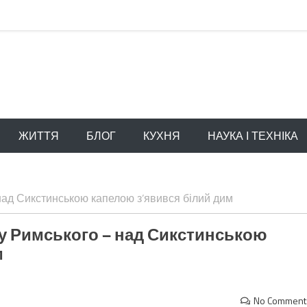
ЖИТТЯ
БЛОГ
КУХНЯ
НАУКА І ТЕХНІКА
ад Сикстинською капелою з’явився білий дим
у Римського — над Сикстинською
м
No Comment