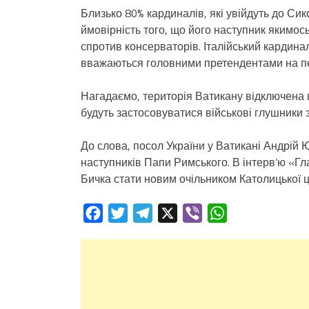
Близько 80% кардиналів, які увійдуть до Си
ймовірність того, що його наступник якимос
спротив консерваторів. Італійський кардинал
вважаються головними претендентами на п
Нагадаємо, територія Ватикану відключена в
будуть застосовуватися військові глушники 
До слова, посол України у Ватикані Андрій
наступників Папи Римського. В інтерв’ю «Г
Бичка стати новим очільником Католицької ц
Facebook
Twitter
Telegram
X
Viber
WhatsApp